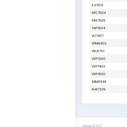
SJI7613
SPC7504
SRK7505
TAP7604
VLI7407
VPM6902
VRL6701
VSP7200
VSP7403
VSP7500
XBM6949
XHK7205
Verze: 6.0.0