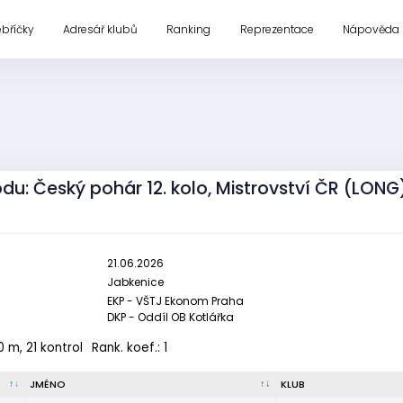
ebříčky
Adresář klubů
Ranking
Reprezentace
Nápověda
odu: Český pohár 12. kolo, Mistrovství ČR (LONG
21.06.2026
Jabkenice
EKP - VŠTJ Ekonom Praha
DKP - Oddíl OB Kotlářka
 m, 21 kontrol
Rank. koef.: 1
JMÉNO
KLUB