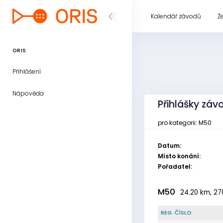
Kalendář závodů
Ž
ORIS
Přihlášení
Nápověda
Přihlášky záv
pro kategorii: M50
Datum:
Místo konání:
Pořadatel:
M50
24.20 km, 270
REG. ČÍSLO