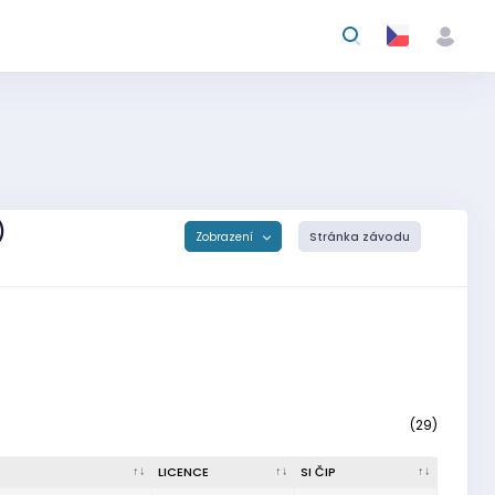
)
Zobrazení
Stránka závodu
(29)
LICENCE
SI ČIP