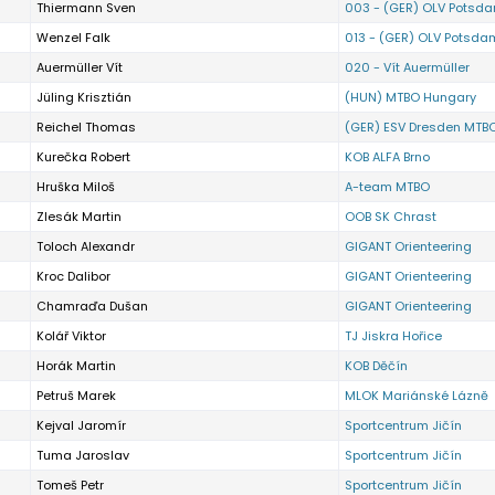
Thiermann Sven
003 - (GER) OLV Potsd
Wenzel Falk
013 - (GER) OLV Potsda
Auermüller Vít
020 - Vít Auermüller
Jüling Krisztián
(HUN) MTBO Hungary
Reichel Thomas
(GER) ESV Dresden MTB
Kurečka Robert
KOB ALFA Brno
Hruška Miloš
A-team MTBO
Zlesák Martin
OOB SK Chrast
Toloch Alexandr
GIGANT Orienteering
Kroc Dalibor
GIGANT Orienteering
Chamraďa Dušan
GIGANT Orienteering
Kolář Viktor
TJ Jiskra Hořice
Horák Martin
KOB Děčín
Petruš Marek
MLOK Mariánské Lázně
Kejval Jaromír
Sportcentrum Jičín
Tuma Jaroslav
Sportcentrum Jičín
Tomeš Petr
Sportcentrum Jičín