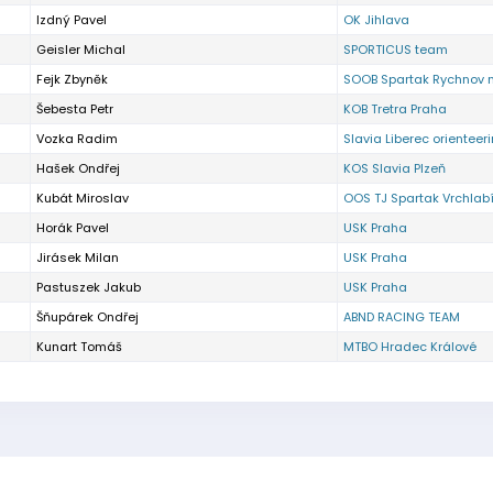
Izdný Pavel
OK Jihlava
Geisler Michal
SPORTICUS team
Fejk Zbyněk
SOOB Spartak Rychnov n
Šebesta Petr
KOB Tretra Praha
Vozka Radim
Slavia Liberec orienteer
Hašek Ondřej
KOS Slavia Plzeň
Kubát Miroslav
OOS TJ Spartak Vrchlab
Horák Pavel
USK Praha
Jirásek Milan
USK Praha
Pastuszek Jakub
USK Praha
Šňupárek Ondřej
ABND RACING TEAM
Kunart Tomáš
MTBO Hradec Králové