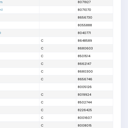
am
8071927
m1
8071070
8656730
8055888
O
8040771
C
8648589
C
8680603
C
8501514
C
8662147
C
8680300
C
8656746
8005126
C
8019924
C
8502744
C
8226425
C
8001607
C
8008015