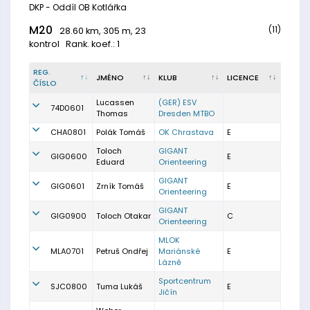
DKP - Oddíl OB Kotlářka
M20
(11)
28.60 km, 305 m, 23
kontrol
Rank. koef.: 1
REG.
JMÉNO
KLUB
LICENCE
ČÍSLO
Lucassen
(GER) ESV
74D0601
Thomas
Dresden MTBO
CHA0801
Polák Tomáš
OK Chrastava
E
Toloch
GIGANT
GIG0600
E
Eduard
Orienteering
GIGANT
GIG0601
Zrník Tomáš
E
Orienteering
GIGANT
GIG0900
Toloch Otakar
C
Orienteering
MLOK
MLA0701
Petruš Ondřej
Mariánské
E
Lázně
Sportcentrum
SJC0800
Tuma Lukáš
E
Jičín