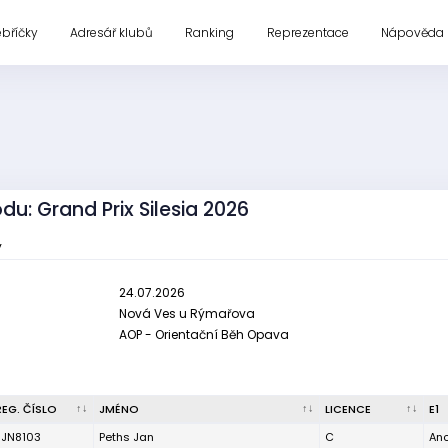
ebříčky
Adresář klubů
Ranking
Reprezentace
Nápověda
du: Grand Prix Silesia 2026
y
24.07.2026
Nová Ves u Rýmařova
AOP - Orientační Běh Opava
REG. ČÍSLO
JMÉNO
LICENCE
E1
JJN8103
Peths Jan
C
An