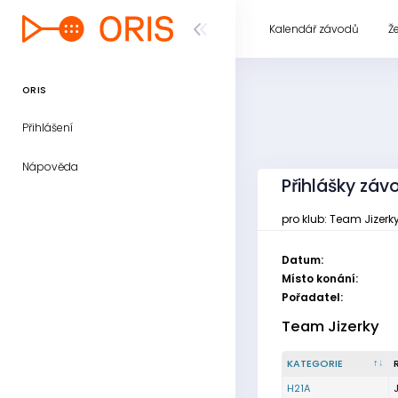
Kalendář závodů
Ž
ORIS
Přihlášení
Nápověda
Přihlášky závo
pro klub: Team Jizerk
Datum:
Místo konání:
Pořadatel:
Team Jizerky
KATEGORIE
H21A