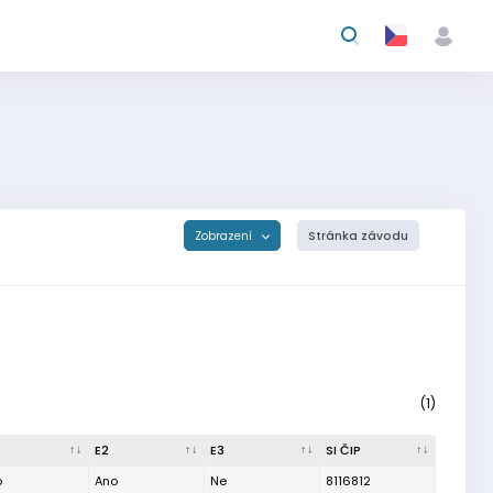
Zobrazení
Stránka závodu
(1)
E2
E3
SI ČIP
o
Ano
Ne
8116812