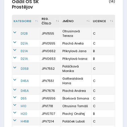
Oddíl OS SK
(14)
Prostějov
REG.
KATEGORIE
JMÉNO
LICENCE
ČÍSLO
Otrusinová
D12B
JPV1555
C
Tereza
D21A
JPV0555
Plachá Aneta
C
D21A
JPV0652
Přikrylová Jana
B
D21A
JPV0653
Přikrylová Ivana
B
Poláčková
D35B
JPV7552
C
Monika
Gottwaldová
D45A
JPV7551
C
Hana
D45A
JPV7676
Plachá Andrea
C
D55
JPV6556
Štorková Simona
C
H10
JPV1718
Otrusina Tomáš
C
H20
JPV0707
Plachý Ondřej
B
H45B
JPV7214
Poláček Luboš
C