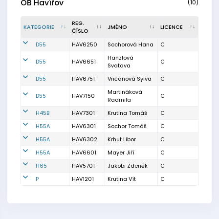
OB Havířov
(10)
REG.
KATEGORIE
JMÉNO
LICENCE
ČÍSLO
D55
HAV6250
Sochorová Hana
C
Hanzlová
D55
HAV6651
C
Svatava
D55
HAV6751
Vričanová Sylva
C
Martináková
D55
HAV7150
C
Radmila
H45B
HAV7301
Krutina Tomáš
C
H55A
HAV6301
Sochor Tomáš
C
H55A
HAV6302
Krhut Libor
C
H55A
HAV6601
Mayer Jiří
C
H65
HAV5701
Jakobi Zdeněk
C
P
HAV1201
Krutina Vít
C