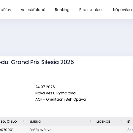
ebříčky
Adresář klubů
Ranking
Reprezentace
Nápověda
du: Grand Prix Silesia 2026
24.07.2026
Nová Ves u Rýmařova
AOP - Orientační Běh Opava
REG. ČÍSLO
JMÉNO
LICENCE
E1
0070001
Peňázová Iva
An