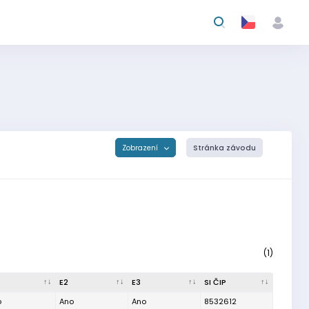
Zobrazení
Stránka závodu
(1)
E2
E3
SI ČIP
o
Ano
Ano
8532612