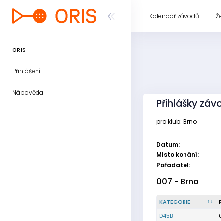
Kalendář závodů
Ž
ORIS
Přihlášení
Nápověda
Přihlášky závo
pro klub: Brno
Datum:
Místo konání:
Pořadatel:
007 - Brno
KATEGORIE
D45B