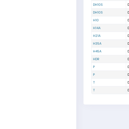
DH10S
DH10S
H10
H14A
H21A
H35A
H45A
HDR
P
P
T
T