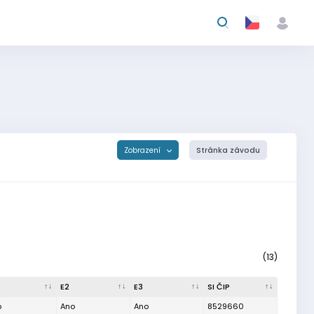
Zobrazení
Stránka závodu
(13)
E2
E3
SI ČIP
o
Ano
Ano
8529660