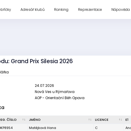
ebříčky
Adresář klubů
Ranking
Reprezentace
Nápověda
du: Grand Prix Silesia 2026
tlářka
24.07.2026
Nová Ves u Rýmařova
AOP - Orientační Běh Opava
ka
REG. ČÍSLO
JMÉNO
LICENCE
E1
DKP8954
Matějková Hana
C
An