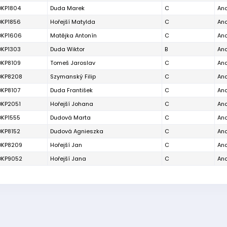
DKP1804
Duda Marek
C
An
DKP1856
Hořejší Matylda
C
An
DKP1606
Matějka Antonín
C
An
DKP1303
Duda Wiktor
B
An
DKP8109
Tomeš Jaroslav
C
An
DKP8208
Szymanský Filip
C
An
DKP8107
Duda František
C
An
DKP2051
Hořejší Johana
C
An
DKP1555
Dudová Marta
C
An
DKP8152
Dudová Agnieszka
C
An
DKP8209
Hořejší Jan
C
An
DKP9052
Hořejší Jana
C
An