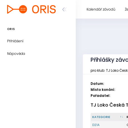
Kalendář závodů
Ž
ORIS
Přihlášení
Nápověda
Přihlášky závo
pro klub: TJ Loko Čes
Datum:
Místo konání:
Pořadatel:
TJ Loko Česká 
KATEGORIE
D21A