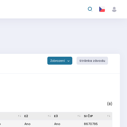
Zobrazení
Stránka závodu
(8)
E2
E3
SI ČIP
o
Ano
Ano
8670795