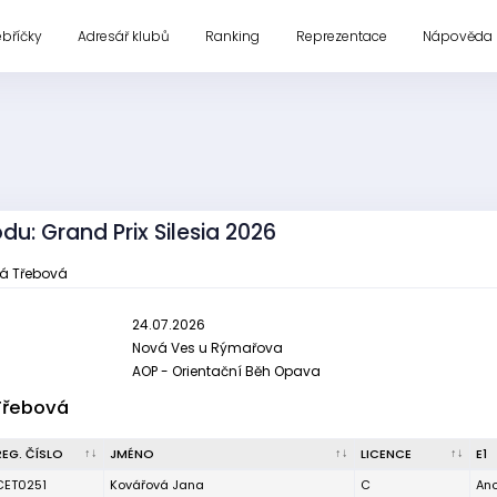
ebříčky
Adresář klubů
Ranking
Reprezentace
Nápověda
du: Grand Prix Silesia 2026
ká Třebová
24.07.2026
Nová Ves u Rýmařova
AOP - Orientační Běh Opava
Třebová
REG. ČÍSLO
JMÉNO
LICENCE
E1
CET0251
Kovářová Jana
C
An