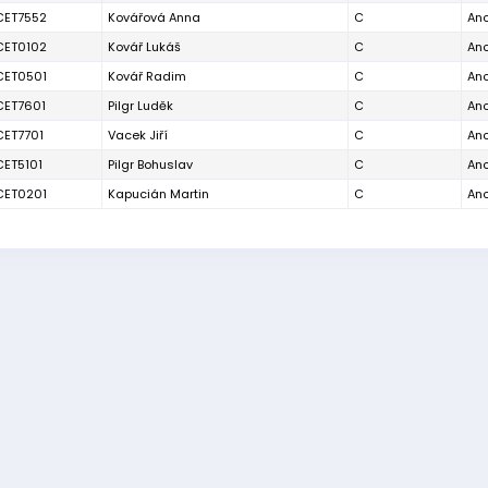
CET7552
Kovářová Anna
C
An
CET0102
Kovář Lukáš
C
An
CET0501
Kovář Radim
C
An
CET7601
Pilgr Luděk
C
An
CET7701
Vacek Jiří
C
An
CET5101
Pilgr Bohuslav
C
An
CET0201
Kapucián Martin
C
An