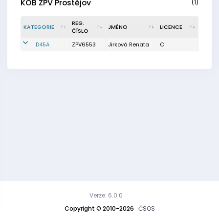
KOB ZPV Prostějov
(1)
REG.
KATEGORIE
JMÉNO
LICENCE
ČÍSLO
D45A
ZPV6553
Jirková Renata
C
Verze: 6.0.0
Copyright © 2010-2026
ČSOS