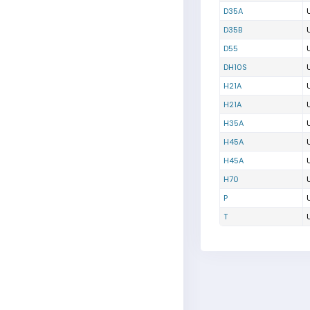
D35A
D35B
D55
DH10S
H21A
H21A
H35A
H45A
H45A
H70
P
T