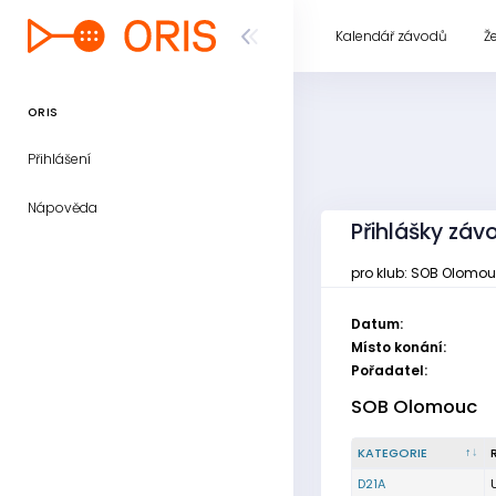
Kalendář závodů
Ž
ORIS
Přihlášení
Nápověda
Přihlášky závo
pro klub: SOB Olomo
Datum:
Místo konání:
Pořadatel:
SOB Olomouc
KATEGORIE
D21A