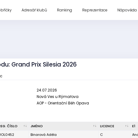
ebříčky
Adresář klubů
Ranking
Reprezentace
Nápověda
du: Grand Prix Silesia 2026
uc
24.07.2026
Nová Ves u Rýmařova
AOP - Orientační Běh Opava
REG. ČÍSLO
JMÉNO
LICENCE
E1
UOL0452
Binarová Adéla
C
An