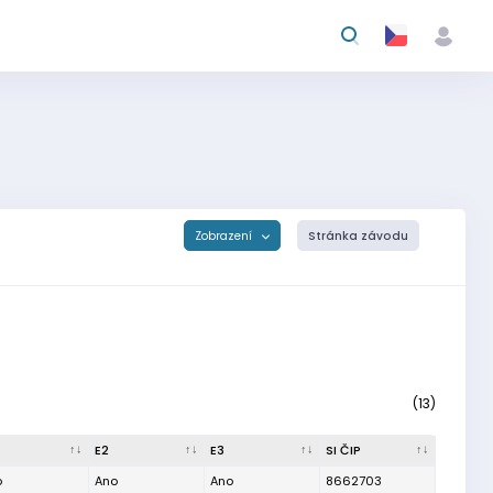
Zobrazení
Stránka závodu
(13)
E2
E3
SI ČIP
o
Ano
Ano
8662703