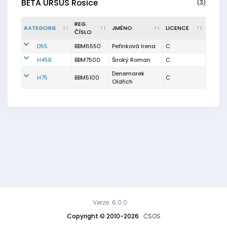
BETA URSUS Rosice
(3)
REG.
KATEGORIE
JMÉNO
LICENCE
ČÍSLO
D55
BBM6550
Peřinková Irena
C
H45B
BBM7500
Široký Roman
C
Denemarek
H75
BBM5100
C
Oldřich
Verze: 6.0.0
Copyright © 2010-2026
ČSOS