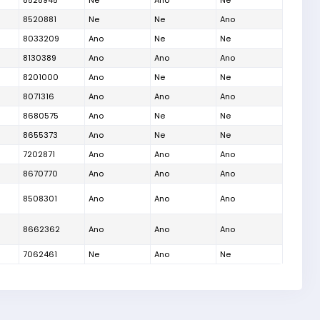
8528945
Ne
Ano
Ne
8520881
Ne
Ne
Ano
8033209
Ano
Ne
Ne
8130389
Ano
Ano
Ano
8201000
Ano
Ne
Ne
8071316
Ano
Ano
Ano
8680575
Ano
Ne
Ne
8655373
Ano
Ne
Ne
7202871
Ano
Ano
Ano
8670770
Ano
Ano
Ano
8508301
Ano
Ano
Ano
8662362
Ano
Ano
Ano
7062461
Ne
Ano
Ne