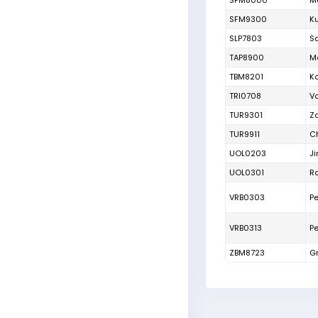
SFM8000
M
SFM9300
Ku
SLP7803
Sa
TAP8900
M
TBM8201
K
TRI0708
V
TUR9301
Za
TUR9911
C
UOL0203
Ji
UOL0301
Ra
VRB0303
P
VRB0313
P
ZBM8723
Gr