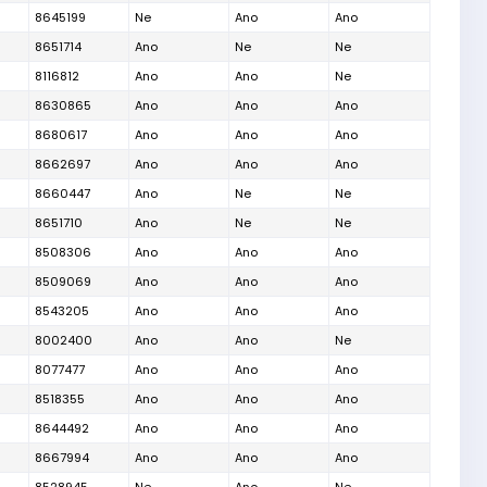
8645199
Ne
Ano
Ano
8651714
Ano
Ne
Ne
8116812
Ano
Ano
Ne
8630865
Ano
Ano
Ano
8680617
Ano
Ano
Ano
8662697
Ano
Ano
Ano
8660447
Ano
Ne
Ne
8651710
Ano
Ne
Ne
8508306
Ano
Ano
Ano
8509069
Ano
Ano
Ano
8543205
Ano
Ano
Ano
8002400
Ano
Ano
Ne
8077477
Ano
Ano
Ano
8518355
Ano
Ano
Ano
8644492
Ano
Ano
Ano
8667994
Ano
Ano
Ano