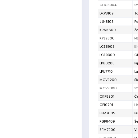
CHC8904
S
DKP8109
T
JJN8103
P
KRN8600
Ža
KYL9800
H
LCE8903
K
LCE9300
C
LPU0203
Pi
LPU7710
L
MOV9200
Ši
MOV9300
S
OKP8901
Č
OPI0701
H
PBM7605
B
PGP8409
Š
SFM7900
Vl