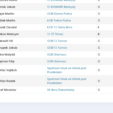
ončka David
O-RUNNAŘI Beskydy
C
riak Jakub
O-RUNNAŘI Beskydy
C
jal Martin
OOB Slavia Praha
C
álek Martin
KOB Tretra Praha
C
ozák Osvald
KOS TJ Tesla Brno
E
olkov Maksym
TJ TŽ Třinec
B
kouřil Vít
OOB TJ Turnov
C
hupek Jakub
OOB TJ Turnov
C
rka Matyáš
SOB Olomouc
C
jman Filip
SOB Olomouc
C
Sportovní klub ve Vrbně pod
eňáz Vojtěch
C
Pradědem
Sportovní klub ve Vrbně pod
eňáz Radek
C
Pradědem
af Miroslav
SK Brno Žabovřesky
C