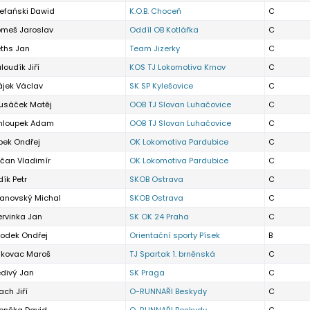
tefański Dawid
K.O.B. Choceň
C
omeš Jaroslav
Oddíl OB Kotlářka
C
eths Jan
Team Jizerky
C
loudík Jiří
KOS TJ Lokomotiva Krnov
C
ájek Václav
SK SP Kylešovice
C
lusáček Matěj
OOB TJ Slovan Luhačovice
C
hloupek Adam
OOB TJ Slovan Luhačovice
C
pek Ondřej
OK Lokomotiva Pardubice
C
učan Vladimír
OK Lokomotiva Pardubice
C
dík Petr
SKOB Ostrava
C
tanovský Michal
SKOB Ostrava
C
ervinka Jan
SK OK 24 Praha
C
rodek Ondřej
Orientační sporty Písek
B
ukovac Maroš
TJ Spartak 1. brněnská
C
edivý Jan
SK Praga
C
ach Jiří
O-RUNNAŘI Beskydy
C