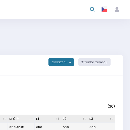
Zobrazení
Stránka závodu
(30)
SI ČIP
E1
E2
E3
8640246
Ano
Ano
Ano