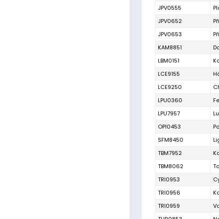
JPV0555
P
JPV0652
Př
JPV0653
Př
KAM8851
D
LBM0151
K
LCE9155
H
LCE9250
C
LPU0360
Fe
LPU7957
L
OPI0453
Po
SFM8450
Li
TBM7952
K
TBM8062
T
TRI0953
C
TRI0956
K
TRI0959
V