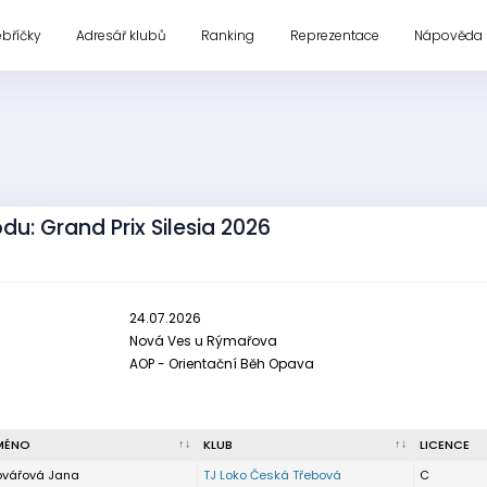
ebříčky
Adresář klubů
Ranking
Reprezentace
Nápověda
du: Grand Prix Silesia 2026
24.07.2026
Nová Ves u Rýmařova
AOP - Orientační Běh Opava
MÉNO
KLUB
LICENCE
ovářová Jana
TJ Loko Česká Třebová
C