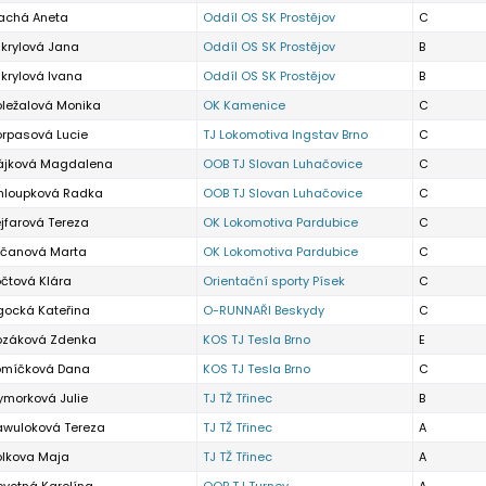
lachá Aneta
Oddíl OS SK Prostějov
C
ikrylová Jana
Oddíl OS SK Prostějov
B
ikrylová Ivana
Oddíl OS SK Prostějov
B
oležalová Monika
OK Kamenice
C
orpasová Lucie
TJ Lokomotiva Ingstav Brno
C
ájková Magdalena
OOB TJ Slovan Luhačovice
C
hloupková Radka
OOB TJ Slovan Luhačovice
C
jfarová Tereza
OK Lokomotiva Pardubice
C
učanová Marta
OK Lokomotiva Pardubice
C
čtová Klára
Orientační sporty Písek
C
gocká Kateřina
O-RUNNAŘI Beskydy
C
ozáková Zdenka
KOS TJ Tesla Brno
E
omíčková Dana
KOS TJ Tesla Brno
C
ymorková Julie
TJ TŽ Třinec
B
awuloková Tereza
TJ TŽ Třinec
A
olkova Maja
TJ TŽ Třinec
A