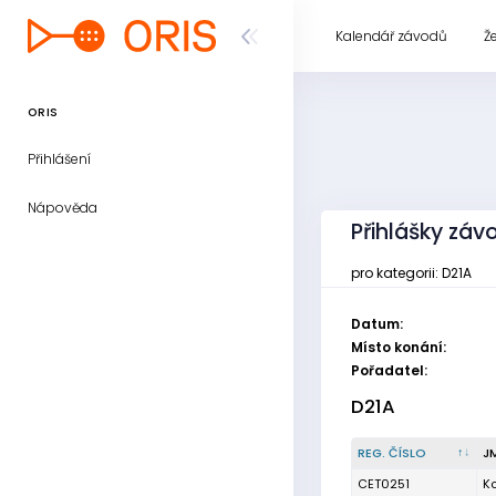
Kalendář závodů
Ž
ORIS
Přihlášení
Nápověda
Přihlášky závo
pro kategorii: D21A
Datum:
Místo konání:
Pořadatel:
D21A
REG. ČÍSLO
J
CET0251
K