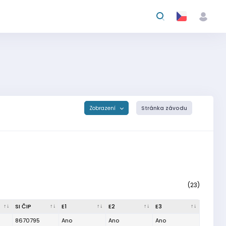
Zobrazení
Stránka závodu
(23)
SI ČIP
E1
E2
E3
8670795
Ano
Ano
Ano