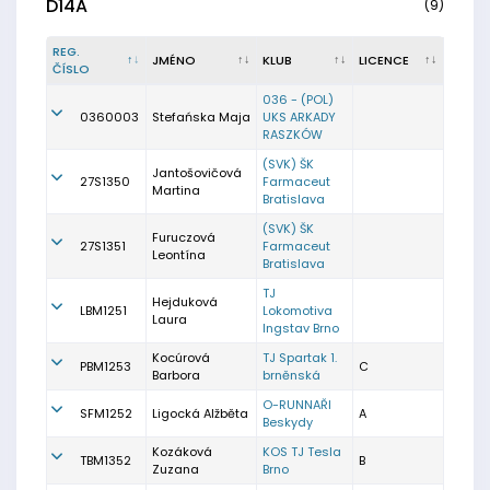
D14A
(9)
REG.
JMÉNO
KLUB
LICENCE
ČÍSLO
036 - (POL)
0360003
Stefańska Maja
UKS ARKADY
RASZKÓW
(SVK) ŠK
Jantošovičová
27S1350
Farmaceut
Martina
Bratislava
(SVK) ŠK
Furuczová
27S1351
Farmaceut
Leontína
Bratislava
TJ
Hejduková
LBM1251
Lokomotiva
Laura
Ingstav Brno
Kocúrová
TJ Spartak 1.
PBM1253
C
Barbora
brněnská
O-RUNNAŘI
SFM1252
Ligocká Alžběta
A
Beskydy
Kozáková
KOS TJ Tesla
TBM1352
B
Zuzana
Brno