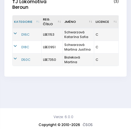
TJ Lokomotiva
(3)
Beroun
REG.
KATEGORIE
JMÉNO
LICENCE
ČÍSLO
Schwarzová
D16C
LBE1153
C
Katarína Sofia
Schwarzová
D18C
LBE0951
C
Martina Justína
Bialeková
D50C
LBE7350
C
Martina
Verze: 6.0.0
Copyright © 2010-2026
ČSOS