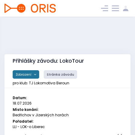
Přihlášky závodu: LokoTour
Zobrazení
Stránka závodu
pro klub: TJ Lokomotiva Beroun
Datum:
18.07.2026
Místo konání:
Bedřichov v Jizerských horách
Pořadatel:
LLI - LOK-o Liberec