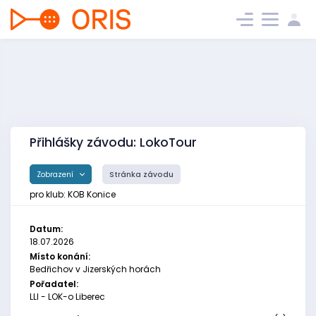
Přihlášky závodu: LokoTour
Zobrazení
Stránka závodu
pro klub: KOB Konice
Datum:
18.07.2026
Místo konání:
Bedřichov v Jizerských horách
Pořadatel:
LLI - LOK-o Liberec