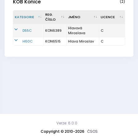
KOB Konice
(2)
REG.
KATEGORIE
JMÉNO
LICENCE
ČÍSLO
Hlavová
D55C
KON6389
C
Miroslava
H60C
KON6515
Hlava Miroslav
C
Verze: 6.0.0
Copyright © 2010-2026
ČSOS