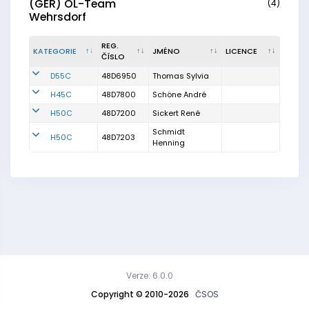
(GER) OL-Team
(4)
Wehrsdorf
REG.
KATEGORIE
JMÉNO
LICENCE
ČÍSLO
D55C
48D6950
Thomas Sylvia
H45C
48D7800
Schöne André
H50C
48D7200
Sickert René
Schmidt
H50C
48D7203
Henning
Verze: 6.0.0
Copyright © 2010-2026
ČSOS