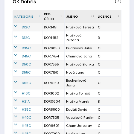
OK Dobříš
(14)
REG.
KATEGORIE
JMÉNO
LICENCE
ČÍSLO
D12C
DOR1451
Hrušková Tereza
C
Hrušková
D12C
DOR1452
B
Zuzana
D35C
DOR9050
Dudášová Julie
C
D45C
DOR7454
Chumová Jana
C
D50C
DOR7555
Hrušková Blanka
C
D55C
DOR7150
Nová Jana
C
Bochenková
D65C
DOR6150
C
Jana
H16C
DOR1002
Hruška Tomáš
C
H21A
DOR0604
Hruška Marek
B
H35C
DOR8800
Dudáš David
C
H40C
DOR7505
Vaculovič Radim
C
H45C
DOR6601
Chum Jaroslav
C
H45C
DOR7000
Hruška Jan
C