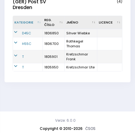
(GER) Post SV
(4)
Dresden
REG.
KATEGORIE
JMÉNO
LICENCE
ČÍSLO
D45C
18D6850
Sihver Wiebke
Rothkegel
H55C
18D6700
Thomas
Kretzschmar
T
18D5901
Frank
T
18D5950
Kretzschmar Ute
Verze: 6.0.0
Copyright © 2010-2026
ČSOS