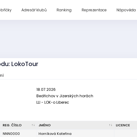
ebříčky
Adresář klubů
Ranking
Reprezentace
Nápověda
odu: LokoTour
aní
18.07.2026
Bedřichov v Jizerských horách
LLI - LOK-o Liberec
REG. ČÍSLO
JMÉNO
LICENCE
NNN0000
Horníková Kateřina