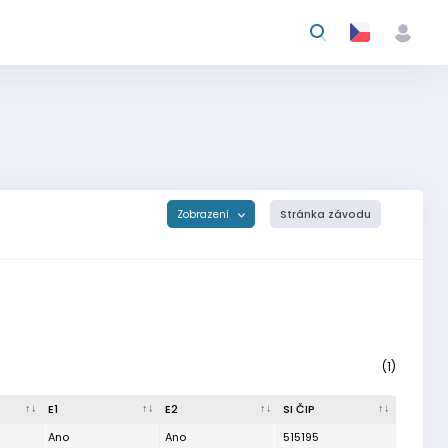
Zobrazení
Stránka závodu
(1)
E1
E2
SI ČIP
Ano
Ano
515195