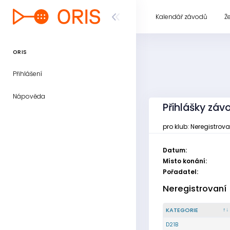
Kalendář závodů
Ž
ORIS
Přihlášení
Nápověda
Přihlášky záv
pro klub: Neregistrov
Datum:
Místo konání:
Pořadatel:
Neregistrovaní
KATEGORIE
D21B