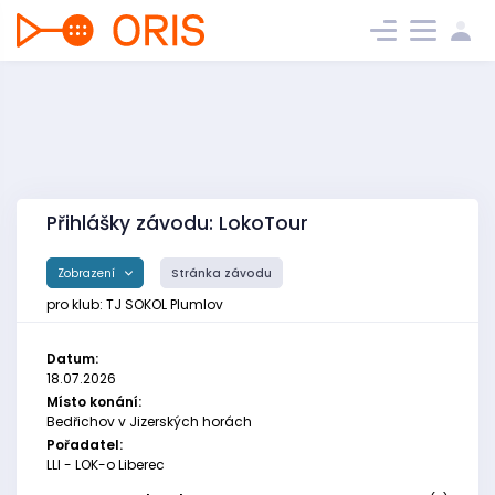
Přihlášky závodu: LokoTour
Zobrazení
Stránka závodu
pro klub: TJ SOKOL Plumlov
Datum:
18.07.2026
Místo konání:
Bedřichov v Jizerských horách
Pořadatel:
LLI - LOK-o Liberec