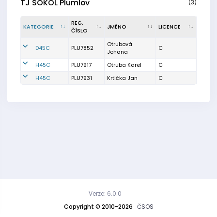
TJ SOKOL Plumlov
(3)
REG.
KATEGORIE
JMÉNO
LICENCE
ČÍSLO
Otrubová
D45C
PLU7852
C
Johana
H45C
PLU7917
Otruba Karel
C
H45C
PLU7931
Krtička Jan
C
Verze: 6.0.0
Copyright © 2010-2026
ČSOS