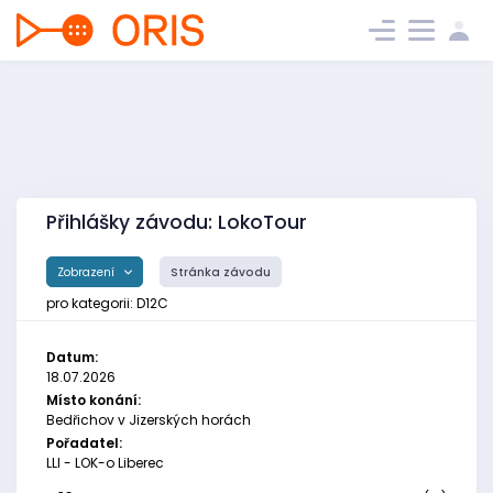
Přihlášky závodu: LokoTour
Zobrazení
Stránka závodu
pro kategorii: D12C
Datum:
18.07.2026
Místo konání:
Bedřichov v Jizerských horách
Pořadatel:
LLI - LOK-o Liberec