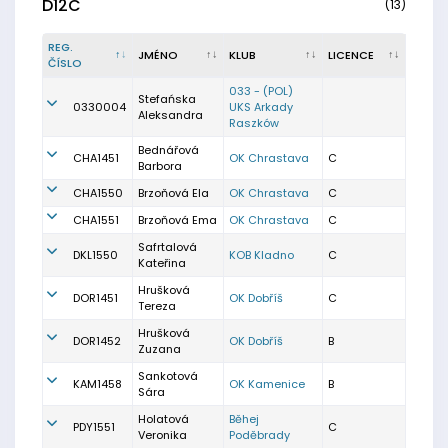
D12C
(13)
REG.
JMÉNO
KLUB
LICENCE
ČÍSLO
033 - (POL)
Stefańska
0330004
UKS Arkady
Aleksandra
Raszków
Bednářová
CHA1451
OK Chrastava
C
Barbora
CHA1550
Brzoňová Ela
OK Chrastava
C
CHA1551
Brzoňová Ema
OK Chrastava
C
Safrtalová
DKL1550
KOB Kladno
C
Kateřina
Hrušková
DOR1451
OK Dobříš
C
Tereza
Hrušková
DOR1452
OK Dobříš
B
Zuzana
Sankotová
KAM1458
OK Kamenice
B
Sára
Holatová
Běhej
PDY1551
C
Veronika
Poděbrady