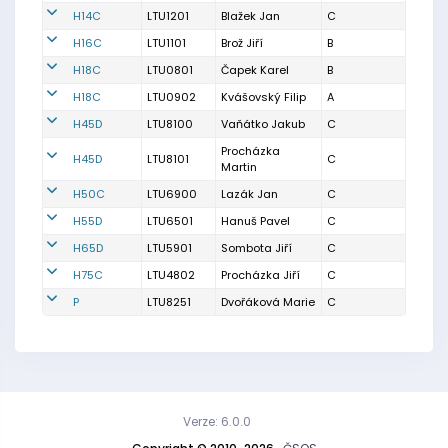
H14C
LTU1201
Blažek Jan
C
H16C
LTU1101
Brož Jiří
B
H18C
LTU0801
Čapek Karel
B
H18C
LTU0902
Kvášovský Filip
A
H45D
LTU8100
Vaňátko Jakub
C
Procházka
H45D
LTU8101
C
Martin
H50C
LTU6900
Lazák Jan
C
H55D
LTU6501
Hanuš Pavel
C
H65D
LTU5901
Sombota Jiří
C
H75C
LTU4802
Procházka Jiří
C
P
LTU8251
Dvořáková Marie
C
Verze: 6.0.0