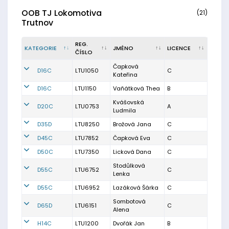
OOB TJ Lokomotiva
(21)
Trutnov
REG.
KATEGORIE
JMÉNO
LICENCE
ČÍSLO
Čapková
D16C
LTU1050
C
Kateřina
D16C
LTU1150
Vaňátková Thea
B
Kvášovská
D20C
LTU0753
A
Ludmila
D35D
LTU8250
Brožová Jana
C
D45C
LTU7852
Čapková Eva
C
D50C
LTU7350
Licková Dana
C
Stodůlková
D55C
LTU6752
C
Lenka
D55C
LTU6952
Lazáková Šárka
C
Sombotová
D65D
LTU6151
C
Alena
H14C
LTU1200
Dvořák Jan
B