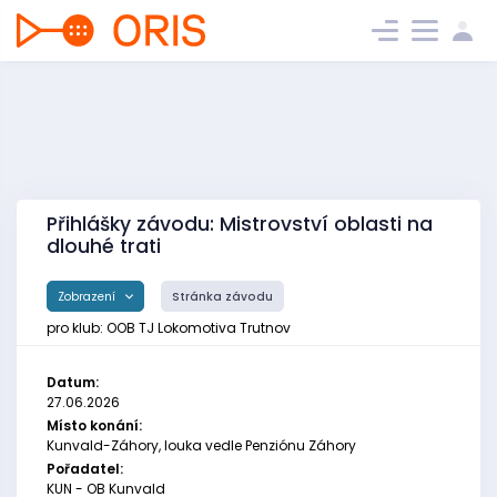
Přihlášky závodu: Mistrovství oblasti na
dlouhé trati
Zobrazení
Stránka závodu
pro klub: OOB TJ Lokomotiva Trutnov
Datum:
27.06.2026
Místo konání:
Kunvald-Záhory, louka vedle Penziónu Záhory
Pořadatel:
KUN - OB Kunvald