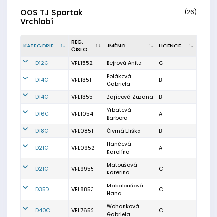
OOS TJ Spartak
(26)
Vrchlabí
REG.
KATEGORIE
JMÉNO
LICENCE
ČÍSLO
D12C
VRL1552
Bejrová Anita
C
Poláková
D14C
VRL1351
B
Gabriela
D14C
VRL1355
Zajícová Zuzana
B
Vrbatová
D16C
VRL1054
A
Barbora
D18C
VRL0851
Čivrná Eliška
B
Hančová
D21C
VRL0952
A
Karolína
Matoušová
D21C
VRL9955
C
Kateřina
Makaloušová
D35D
VRL8853
C
Hana
Wohanková
D40C
VRL7652
C
Gabriela