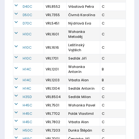
D40C
VRL8552
Vrbatová Petra
C
D50C
VRL7355
Čivrná Karolína
C
D70C
VRL5451
Nýdrlová Eva
C
Wohanka
H10C
VRL1601
C
Metoděj
Leštínský
H10C
VRL1616
C
Vojtěch
H10C
VRL1701
Sedlák Jiří
C
Wohanka
H14C
VRL1201
B
Antonín
H14C
VRL1203
Vrbata Alan
B
H14C
VRL1304
Sedlák Antonín
C
H35D
VRL8504
Sedlák Milan
C
H45C
VRL7501
Wohanka Pavel
C
H45C
VRL7702
Polák Vlastimil
C
H45C
VRL7802
Vrbata Alan
C
H50C
VRL7203
Dunka Štěpán
C
H55C
VRL7001
Červinka Jiří
C