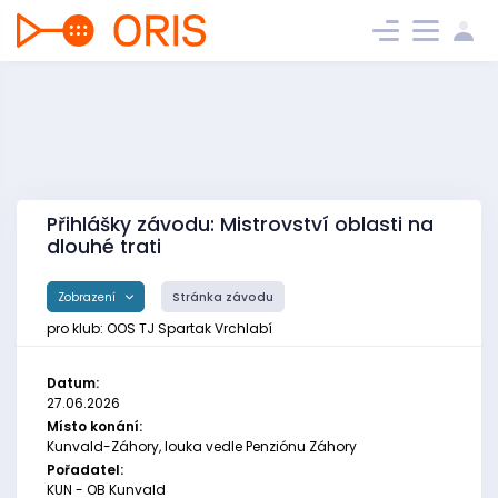
Přihlášky závodu: Mistrovství oblasti na
dlouhé trati
Zobrazení
Stránka závodu
pro klub: OOS TJ Spartak Vrchlabí
Datum:
27.06.2026
Místo konání:
Kunvald-Záhory, louka vedle Penziónu Záhory
Pořadatel:
KUN - OB Kunvald