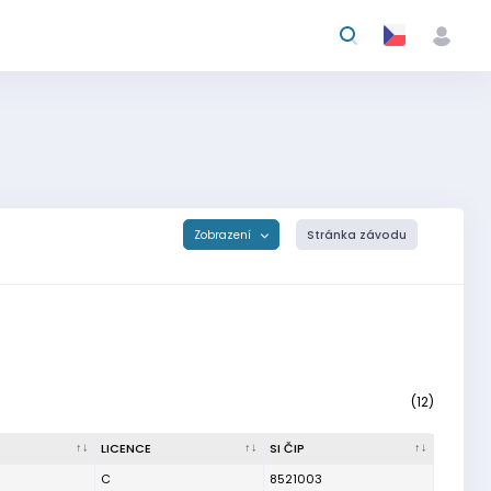
Zobrazení
Stránka závodu
(12)
LICENCE
SI ČIP
C
8521003