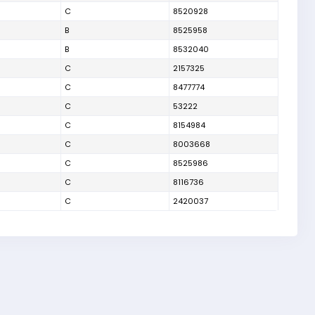
C
8520928
B
8525958
B
8532040
C
2157325
C
8477774
C
53222
C
8154984
C
8003668
C
8525986
C
8116736
C
2420037