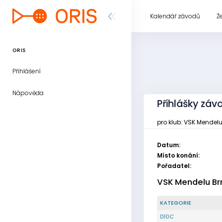
Kalendář závodů
Ž
ORIS
Přihlášení
Nápověda
Přihlášky zá
pro klub: VSK Mendel
Datum:
Místo konání:
Pořadatel:
VSK Mendelu Br
KATEGORIE
D10C