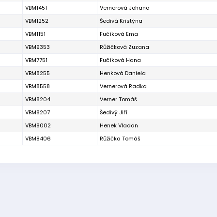
VBM1451
Vernerová Johana
VBM1252
Šedivá Kristýna
VBM1151
Fučíková Ema
VBM9353
Růžičková Zuzana
VBM7751
Fučíková Hana
VBM8255
Henková Daniela
VBM8558
Vernerová Radka
VBM8204
Verner Tomáš
VBM8207
Šedivý Jiří
VBM8002
Henek Vladan
VBM8406
Růžička Tomáš