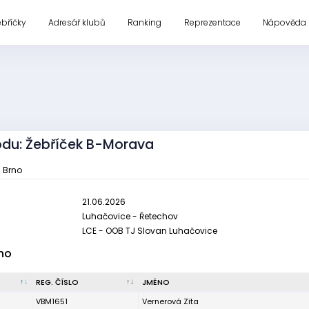
ebříčky
Adresář klubů
Ranking
Reprezentace
Nápověda
vodu: Žebříček B-Morava
u Brno
21.06.2026
Luhačovice - Řetechov
LCE - OOB TJ Slovan Luhačovice
no
REG. ČÍSLO
JMÉNO
VBM1651
Vernerová Zita