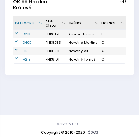
OK 99 Hradec
(4)
Králové
REG.
KATEGORIE
JMÉNO
LICENCE
ČÍSLO
D21B
PHK0151
Kosová Tereza
E
D40B
PHK8255
Novotná Martina
C
H18B
PHK0901
Novotný Vít
A
H21B
PHK8101
Novotný Tomáš
C
Verze: 6.0.0
Copyright © 2010-2026
ČSOS