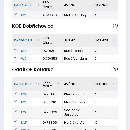
REG.
KATEGORIE
JMÉNO
LICENCE
ČÍSLO
M21
ABM9410
Mokrý Ondřej
C
KOB Dobřichovice
(2)
REG.
KATEGORIE
JMÉNO
LICENCE
ČÍSLO
M21
DCE9300
Rusý Tomáš
C
W21
DCE9353
Rusá Vendula
E
Oddíl OB Kotlářka
(9)
REG.
KATEGORIE
JMÉNO
LICENCE
ČÍSLO
M21
DKP0110
Klement David
C
M21
DKP0210
Malačka Milan
E
Sedláček
M21
DKP0309
C
Jaroslav
M21
DKP9908
Horčička Vít
C