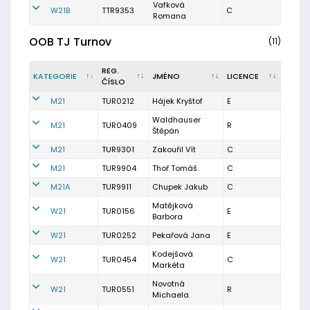
Vafková
W21B
TTR9353
C
Romana
OOB TJ Turnov
(11)
REG.
KATEGORIE
JMÉNO
LICENCE
ČÍSLO
M21
TUR0212
Hájek Kryštof
E
Waldhauser
M21
TUR0409
R
Štěpán
M21
TUR9301
Zakouřil Vít
C
M21
TUR9904
Thoř Tomáš
C
M21A
TUR9911
Chupek Jakub
C
Matějková
W21
TUR0156
E
Barbora
W21
TUR0252
Pekařová Jana
E
Kodejšová
W21
TUR0454
C
Markéta
Novotná
W21
TUR0551
R
Michaela