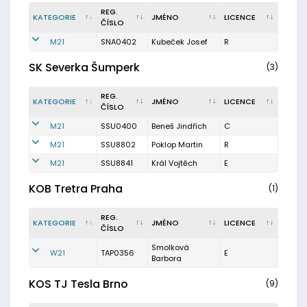
REG.
KATEGORIE
JMÉNO
LICENCE
ČÍSLO
M21
SNA0402
Kubeček Josef
R
SK Severka Šumperk
(3)
REG.
KATEGORIE
JMÉNO
LICENCE
ČÍSLO
M21
SSU0400
Beneš Jindřich
C
M21
SSU8802
Poklop Martin
R
M21
SSU8841
Král Vojtěch
E
KOB Tretra Praha
(1)
REG.
KATEGORIE
JMÉNO
LICENCE
ČÍSLO
Smolková
W21
TAP0356
E
Barbora
KOS TJ Tesla Brno
(9)