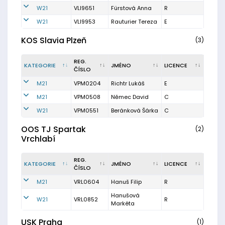
W21
VLI9651
Fürstová Anna
R
W21
VLI9953
Rauturier Tereza
E
KOS Slavia Plzeň
(3)
REG.
KATEGORIE
JMÉNO
LICENCE
ČÍSLO
M21
VPM0204
Richtr Lukáš
E
M21
VPM0508
Němec David
C
W21
VPM0551
Beránková Šárka
C
OOS TJ Spartak
(2)
Vrchlabí
REG.
KATEGORIE
JMÉNO
LICENCE
ČÍSLO
M21
VRL0604
Hanuš Filip
R
Hanušová
W21
VRL0852
R
Markéta
USK Praha
(1)