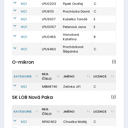
M21
LPU0203
Pipek Ondřej
C
M21
LPU9113
Procházka David
C
M21
LPU9307
Kubelka Tomáš
E
W21
LPU0057
Peterová Jana
E
Hanušová
W21
LPU0459
R
Kateřina
Procházková
W21
LPU9460
C
Štěpánka
O-mikron
(1)
REG.
KATEGORIE
JMÉNO
LICENCE
ČÍSLO
M21
MBM8740
Zelinka Jiří
C
SK LOB Nová Paka
(2)
REG.
KATEGORIE
JMÉNO
LICENCE
ČÍSLO
M21
NPA0402
Choutka Matěj
C