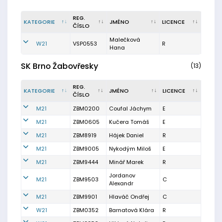
REG.
KATEGORIE
JMÉNO
LICENCE
ČÍSLO
Malečková
W21
VSP0553
R
Hana
SK Brno Žabovřesky
(13)
REG.
KATEGORIE
JMÉNO
LICENCE
ČÍSLO
M21
ZBM0200
Coufal Jáchym
E
M21
ZBM0605
Kučera Tomáš
E
M21
ZBM8919
Hájek Daniel
R
M21
ZBM9005
Nykodým Miloš
E
M21
ZBM9444
Minář Marek
R
Jordanov
M21
ZBM9503
C
Alexandr
M21
ZBM9901
Hlaváč Ondřej
C
W21
ZBM0352
Barnatová Klára
R