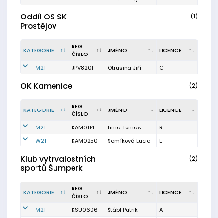
Oddíl OS SK
(1)
Prostějov
REG.
KATEGORIE
JMÉNO
LICENCE
ČÍSLO
M21
JPV8201
Otrusina Jiří
C
OK Kamenice
(2)
REG.
KATEGORIE
JMÉNO
LICENCE
ČÍSLO
M21
KAM0114
Lima Tomas
R
W21
KAM0250
Semíková Lucie
E
Klub vytrvalostních
(2)
sportů Šumperk
REG.
KATEGORIE
JMÉNO
LICENCE
ČÍSLO
M21
KSU0606
Štábl Patrik
A