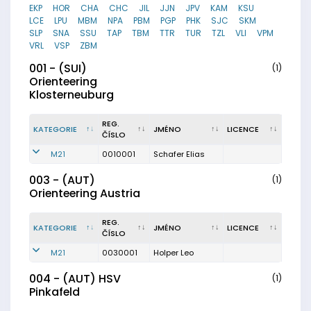
EKP
HOR
CHA
CHC
JIL
JJN
JPV
KAM
KSU
LCE
LPU
MBM
NPA
PBM
PGP
PHK
SJC
SKM
SLP
SNA
SSU
TAP
TBM
TTR
TUR
TZL
VLI
VPM
VRL
VSP
ZBM
001 - (SUI)
(1)
Orienteering
Klosterneuburg
REG.
KATEGORIE
JMÉNO
LICENCE
ČÍSLO
M21
0010001
Schafer Elias
003 - (AUT)
(1)
Orienteering Austria
REG.
KATEGORIE
JMÉNO
LICENCE
ČÍSLO
M21
0030001
Holper Leo
004 - (AUT) HSV
(1)
Pinkafeld