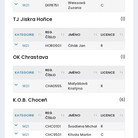
Weissová
W21
EKP8751
C
Zuzana
TJ Jiskra Hořice
(1)
REG.
KATEGORIE
JMÉNO
LICENCE
ČÍSLO
M21
HOR0601
Čihák Jan
R
OK Chrastava
(1)
REG.
KATEGORIE
JMÉNO
LICENCE
ČÍSLO
Matyášová
W21
CHA0555
R
Kristýna
K.O.B. Choceň
(6)
REG.
KATEGORIE
JMÉNO
LICENCE
ČÍSLO
M21
CHC0101
Švadlena Michal
R
M21
CHC9501
Křivda Martin
C