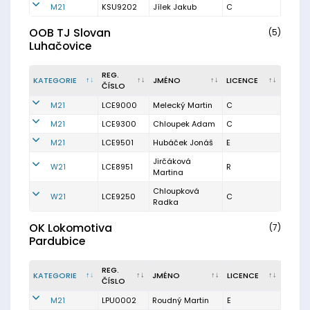
M21
KSU9202
Jílek Jakub
C
OOB TJ Slovan
(5)
Luhačovice
REG.
KATEGORIE
JMÉNO
LICENCE
ČÍSLO
M21
LCE9000
Melecký Martin
C
M21
LCE9300
Chloupek Adam
C
M21
LCE9501
Hubáček Jonáš
E
Jirčáková
W21
LCE8951
R
Martina
Chloupková
W21
LCE9250
C
Radka
OK Lokomotiva
(7)
Pardubice
REG.
KATEGORIE
JMÉNO
LICENCE
ČÍSLO
M21
LPU0002
Roudný Martin
E