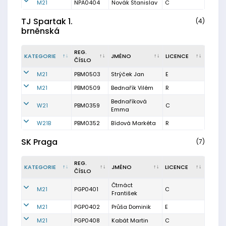
M21
NPA0404
Novák Stanislav
C
TJ Spartak 1.
(4)
brněnská
REG.
KATEGORIE
JMÉNO
LICENCE
ČÍSLO
M21
PBM0503
Strýček Jan
E
M21
PBM0509
Bednařík Vilém
R
Bednaříková
W21
PBM0359
C
Emma
W21B
PBM0352
Bídová Markéta
R
SK Praga
(7)
REG.
KATEGORIE
JMÉNO
LICENCE
ČÍSLO
Čtrnáct
M21
PGP0401
C
František
M21
PGP0402
Průša Dominik
E
M21
PGP0408
Kabát Martin
C