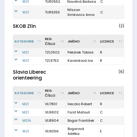
W21
TUR0552
Novotná Barbora
C
Nilsson
W21
TUR9355
C
Simkovics Anna
SKOB Zlín
(2)
REG.
KATEGORIE
JMÉNO
LICENCE
ČÍSLO
M21
TZL0502
Pekárek Tobias
R
W21
TZL9753
Kavánková Iva
R
Slavia Liberec
(6)
orienteering
REG.
KATEGORIE
JMÉNO
LICENCE
ČÍSLO
M21
VLI7801
Heczko Robert
R
M21
VLI9602
Fürst Matouš
C
M21A
VLI8904
Bogar František
C
Bogarová
W21
VLI9056
E
Adélka