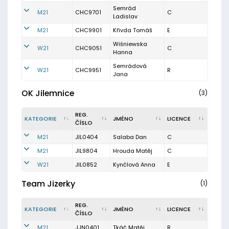
Semrád
M21
CHC9701
C
Ladislav
M21
CHC9901
Křivda Tomáš
E
Wiśniewska
W21
CHC9051
C
Hanna
Semrádová
W21
CHC9951
R
Jana
OK Jilemnice
(3)
REG.
KATEGORIE
JMÉNO
LICENCE
ČÍSLO
M21
JIL0404
Salaba Dan
C
M21
JIL9804
Hrouda Matěj
C
W21
JIL0852
Kynčlová Anna
E
Team Jizerky
(1)
REG.
KATEGORIE
JMÉNO
LICENCE
ČÍSLO
M21
JJN0401
Tkáč Matěj
R