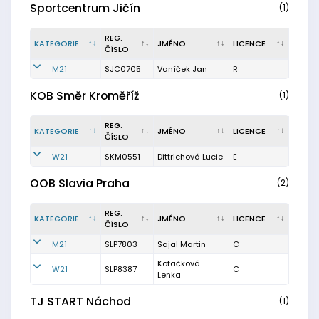
Sportcentrum Jičín
(1)
REG.
KATEGORIE
JMÉNO
LICENCE
ČÍSLO
M21
SJC0705
Vaníček Jan
R
KOB Směr Kroměříž
(1)
REG.
KATEGORIE
JMÉNO
LICENCE
ČÍSLO
W21
SKM0551
Dittrichová Lucie
E
OOB Slavia Praha
(2)
REG.
KATEGORIE
JMÉNO
LICENCE
ČÍSLO
M21
SLP7803
Sajal Martin
C
Kotačková
W21
SLP8387
C
Lenka
TJ START Náchod
(1)