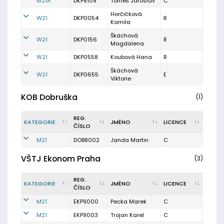
M21A
DKP8109
Tomeš Jaroslav
C
Horčičková
W21
DKP0054
R
Kamila
Škáchová
W21
DKP0156
R
Magdalena
W21
DKP0558
Koubová Hana
R
Škáchová
W21
DKP0655
E
Viktorie
KOB Dobruška
(1)
REG.
KATEGORIE
JMÉNO
LICENCE
ČÍSLO
M21
DOB8002
Janda Martin
C
VŠTJ Ekonom Praha
(3)
REG.
KATEGORIE
JMÉNO
LICENCE
ČÍSLO
M21
EKP9000
Pecka Marek
C
M21
EKP9003
Trojan Karel
C