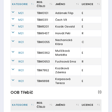
REG.
KATEGORIE
JMÉNO
LICENCE
ČÍSLO
M21
TBM0101
Adámek Filip
E
M21
TBM0311
Čech Vít
E
M21
TBM8201
Kozák Osvald
E
M21
TBM9437
Horvát Petr
R
Nechanická
W21
TBM0055
C
Klára
Mulíčková
W21
TBM0362
E
Markéta
W21
TBM0653
Fuchsová Ema
R
Kozáková
W21
TBM7952
E
Zdenka
Korpasová
W21
TBM9898
E
Tereza
OOB Třebíč
(1)
REG.
KATEGORIE
JMÉNO
LICENCE
ČÍSLO