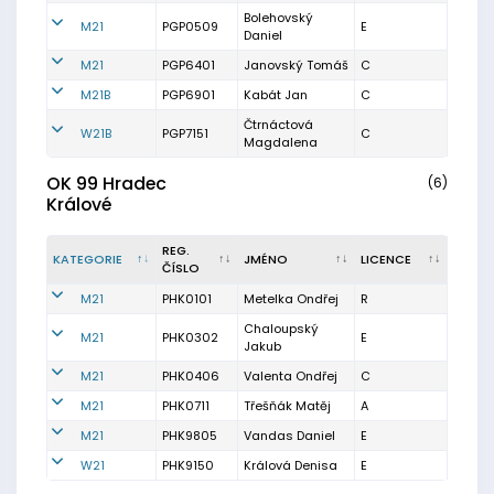
Bolehovský
M21
PGP0509
E
Daniel
M21
PGP6401
Janovský Tomáš
C
M21B
PGP6901
Kabát Jan
C
Čtrnáctová
W21B
PGP7151
C
Magdalena
OK 99 Hradec
(6)
Králové
REG.
KATEGORIE
JMÉNO
LICENCE
ČÍSLO
M21
PHK0101
Metelka Ondřej
R
Chaloupský
M21
PHK0302
E
Jakub
M21
PHK0406
Valenta Ondřej
C
M21
PHK0711
Třešňák Matěj
A
M21
PHK9805
Vandas Daniel
E
W21
PHK9150
Králová Denisa
E