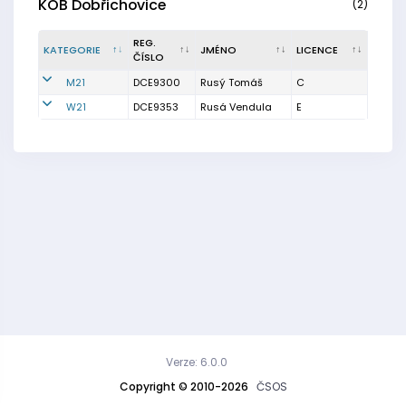
KOB Dobřichovice
(2)
REG.
KATEGORIE
JMÉNO
LICENCE
ČÍSLO
M21
DCE9300
Rusý Tomáš
C
W21
DCE9353
Rusá Vendula
E
Verze: 6.0.0
Copyright © 2010-2026
ČSOS