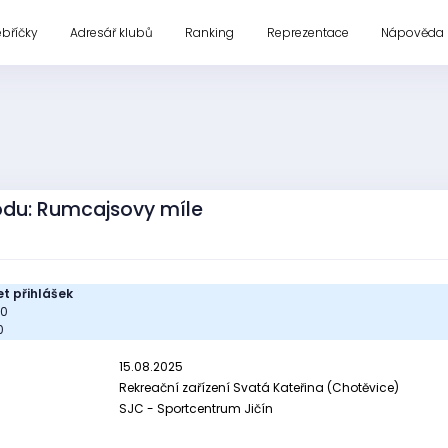
ebříčky
Adresář klubů
Ranking
Reprezentace
Nápověda
vodu: Rumcajsovy míle
t přihlášek
00
0
15.08.2025
Rekreační zařízení Svatá Kateřina (Chotěvice)
SJC - Sportcentrum Jičín