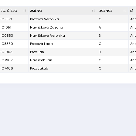
REG. ČÍSLO
JMÉNO
LICENCE
E1
RIC1350
Proxová Veronika
C
An
RIC1051
Havlíčková Zuzana
A
An
RIC0853
Havlíčková Veronika
B
An
RIC8350
Proxová Lada
C
An
RIC1003
Prox Jan
B
An
RIC7902
Havlíček Jan
C
An
RIC7406
Prox Jakub
C
An