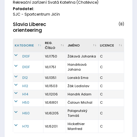
Rekreační zařízení Svatá Kateřina (Chotěvice)
Pořadatel:
SJC - Sportcentrum Jičín
Slavia Liberec
(8)
orienteering
REG.
KATEGORIE
JMÉNO
LICENCE
ČÍSLO
D10F
VLI1750
Žáková Johanka
C
Handrková
D10F
VLI1751
C
Johana
D12
VLI1351
Lonská Ema
C
H12
VLI1503
Žák Ladislav
C
H14
VLI1206
Handrk Adam
C
H50
VLI6801
Čaloun Michal
C
Poloprutský
H60
VLI6205
C
Tomáš
Hickethier
H70
VLI5201
C
Manfred