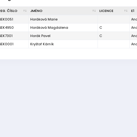
REG. ČÍSLO
JMÉNO
LICENCE
E1
NEK0051
Horáková Marie
An
NEK4950
Horáková Magdalena
C
An
NEK7301
Horák Pavel
C
An
NEK0001
Kryštof Kárník
An