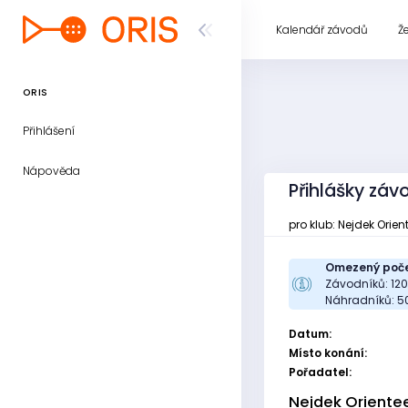
Kalendář závodů
Ž
ORIS
Přihlášení
Nápověda
Přihlášky zá
pro klub: Nejdek Orien
Omezený poče
Závodníků: 12
Náhradníků: 5
Datum:
Místo konání:
Pořadatel:
Nejdek Oriente