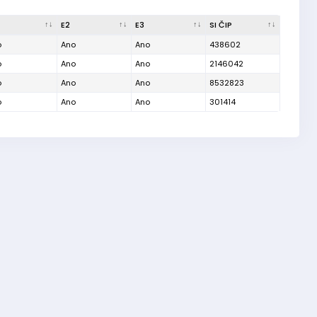
E2
E3
SI ČIP
o
Ano
Ano
438602
o
Ano
Ano
2146042
o
Ano
Ano
8532823
o
Ano
Ano
301414