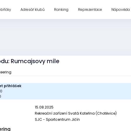
ebříčky
Adresář klubů
Ranking
Reprezentace
Nápověda
vodu: Rumcajsovy míle
teering
t přihlášek
00
0
15.08.2025
Rekreační zařízení Svatá Kateřina (Chotěvice)
SJC - Sportcentrum Jičín
ering