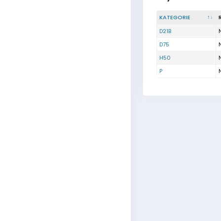
KATEGORIE
D21B
D75
H50
P