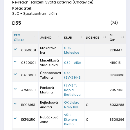
Rekreační zařízení Svatá Kateřina (Chotěvice)
Pořadatel:
SJC - Sportcentrum Jičín
D55
(24)
REG.
SI
JMÉNO
KLUB
LICENCE
ČÍSLO
ČIP
Krakorova
005 -
0050001
2211447
Iva
Malesice
Muselíková
0390001
039 - AIDA
416013
Vladislava
Časnochova
043 -
0430001
8299906
Tatiana
(SVK) HHB
(SVK) TJ
Pánková
47S6950
Rapid
2057961
Martina
Bratislava
Rejholcová
OK Jiskra
BOR6951
C
8033288
Andrea
Nový Bor
VŠTJ
Hubáčková
EKP6250
Ekonom
C
8508296
Jana
Praha