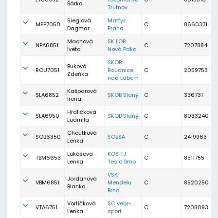
Šárka
Trutnov
Sieglová
Matfyz
MFP7050
C
8660371
Dagmar
Praha
Machová
SK LOB
NPA6851
C
7207884
Iveta
Nová Paka
SKOB
Buková
ROU7051
Roudnice
C
2059753
Zdeňka
nad Labem
Kašparová
SLA6852
SKOB Slaný
C
336731
Irena
Hrdličková
SLA6950
SKOB Slaný
C
8033240
Ludmila
Choutková
SOB6350
SOBSA
C
2419963
Lenka
Lukášová
KOS TJ
TBM6653
C
8511755
Lenka
Tesla Brno
VSK
Jordanová
VBM6851
Mendelu
C
8520250
Blanka
Brno
Vorlíčková
SC vebr-
VTA6751
C
7208093
Lenka
sport