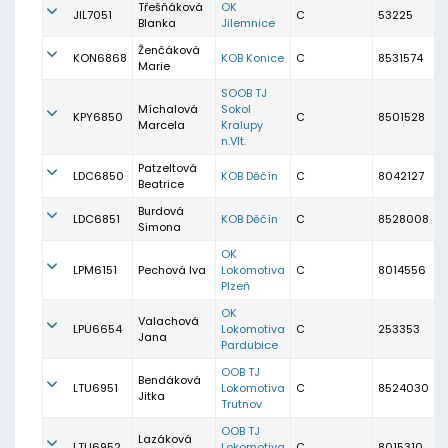
Třešňáková
OK
JIL7051
C
53225
Blanka
Jilemnice
Ženčáková
KON6868
KOB Konice
C
8531574
Marie
SOOB TJ
Míchalová
Sokol
KPY6850
C
8501528
Marcela
Kralupy
n.Vlt.
Patzeltová
LDC6850
KOB Děčín
C
8042127
Beatrice
Burdová
LDC6851
KOB Děčín
C
8528008
Simona
OK
LPM6151
Pechová Iva
Lokomotiva
C
8014556
Plzeň
OK
Valachová
LPU6654
Lokomotiva
C
253353
Jana
Pardubice
OOB TJ
Bendáková
LTU6951
Lokomotiva
C
8524030
Jitka
Trutnov
OOB TJ
Lazáková
LTU6952
Lokomotiva
C
8015310