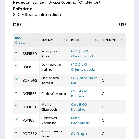
Rekreační zařízení Svatá Kateřina (Chotěvice)
Pořadatel:
SJC - Sportcentrum Jičín
D10
(18)
REG.
JMÉNO
KLUB
LICENCE
ČÍSLO
Paszynska
(POL) UKS
38P1550
Klara
Orientus Lodz
Jankowska
(POL) UKS
38P1551
Kalina
Orientus Lodz
Ehrlichová
OK Jiskra Nový
BOR1552
C
Tereza
Bor
Oddíl OB
DKP1555
Dudová Marta
C
Kotlářka
Mullis
Oddíl OB
DKP1651
C
Elizabeth
Kotlářka
Holatová
Běhej
PDY1551
C
Veronika
Poděbrady
Hanslianová
PGP1552
SK Praga
C
Julie