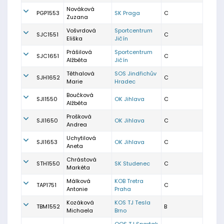
Nováková
PGP1553
SK Praga
C
Zuzana
Vošvrdová
Sportcentrum
SJC1551
C
Eliška
Jičín
Prášilová
Sportcentrum
SJC1651
C
Alžběta
Jičín
Těthalová
SOS Jindřichův
SJH1652
C
Marie
Hradec
Boučková
SJI1550
OK Jihlava
C
Alžběta
Prošková
SJI1650
OK Jihlava
C
Andrea
Uchytilová
SJI1653
OK Jihlava
C
Aneta
Chrástová
STH1550
SK Studenec
C
Markéta
Málková
KOB Tretra
TAP1751
C
Antonie
Praha
Kozáková
KOS TJ Tesla
TBM1552
B
Michaela
Brno