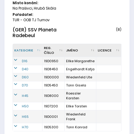
Místo konání:
Na Prašivci, Hrubá Skála
Pořadatel:
TUR - OOB TJ Turnov
(GER) SSV Planeta
(8)
Radebeul
REG.
KATEGORIE
JMÉNO
LICENCE
ČÍSLO
D16
19D0950
Ellke Margarethe
D40
19D8450
Engelhardt Katja
D60
19D0000
Wiedenfeld Ute
D70
19D5450
Tonn Gisela
Roessler
H45
19D8000
Karsten
H50
19D7200
Ellke Torsten
Wiedenfeld
H65
19D0001
Frank
H70
19D5300
Tonn Konrad