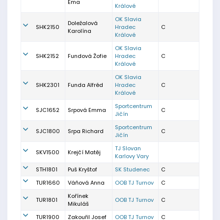
Ema
Králové
OK Slavia
Doležalová
SHK2150
Hradec
C
Karolína
Králové
OK Slavia
SHK2152
Fundová Žofie
Hradec
C
Králové
OK Slavia
SHK2301
Funda Alfréd
Hradec
C
Králové
Sportcentrum
SJC1652
Srpová Emma
C
Jičín
Sportcentrum
SJC1800
Srpa Richard
C
Jičín
TJ Slovan
SKV1500
Krejčí Matěj
Karlovy Vary
STH1801
Puš Kryštof
SK Studenec
C
TUR1660
Váňová Anna
OOB TJ Turnov
C
Kořínek
TUR1801
OOB TJ Turnov
C
Mikuláš
TUR1900
Zakouřil Josef
OOB TJ Turnov
C