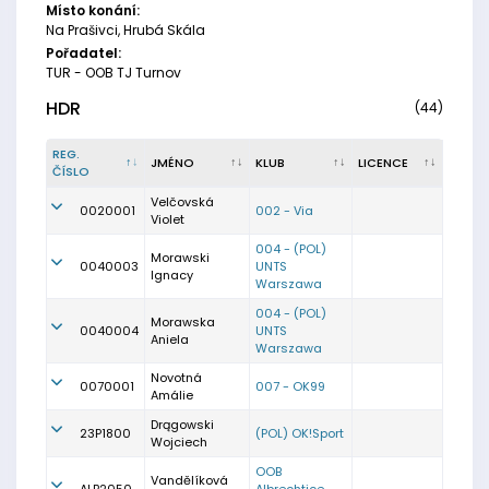
Místo konání:
Na Prašivci, Hrubá Skála
Pořadatel:
TUR - OOB TJ Turnov
HDR
(44)
REG.
JMÉNO
KLUB
LICENCE
ČÍSLO
Velčovská
0020001
002 - Via
Violet
004 - (POL)
Morawski
0040003
UNTS
Ignacy
Warszawa
004 - (POL)
Morawska
0040004
UNTS
Aniela
Warszawa
Novotná
0070001
007 - OK99
Amálie
Drągowski
23P1800
(POL) OK!Sport
Wojciech
OOB
Vandělíková