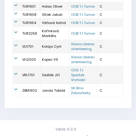
TUR1901
Holas Oliver
OOB TJ Turnov
C
TUR1908
Vlček Jakub
OOB TJ Turnov
C
TUR1954
Váňová Astrid
OOB TJ Turnov
C
Kořínková
TUR2258
OOB TJ Turnov
C
Markéta
Slavia Liberec
VLI1701
Kolaja Cyril
C
orienteering
Slavia Liberec
VLI2000
Kopec Vít
C
orienteering
OOS TJ
VRL1701
Sedlák Jiří
Spartak
C
Vrchlabí
SK Brno
ZBM1902
Janda Tobiáš
C
Žabovřesky
Verze: 6.0.0