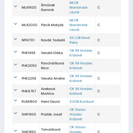
MLOK
Šimůnek
MLA1600
Mariánské
C
Dominik
Lázně
MLOK
MLA2000
Páník Matyáš
Mariánské
C
Lázně
SK LOB Nová
NPA1701
Novák Tadeáš
C
Paka
OK 99 Hradec
PHK1999
Veselá Eliška
C
Králové
Panchártková
OK 99 Hradec
PHK2050
Nina
Králové
OK 99 Hradec
PHK2299
Veselá Amélie
C
Králové
Azebová
OK 99 Hradec
PHK6757
C
Martina
Králové
RUM1800
Heinl David
ZOOB Rumburk
OK Slavia
SHK1900
Pražák Josef
Hradec
C
Králové
OK Slavia
Tomalíková
SHK1950
Hradec
C