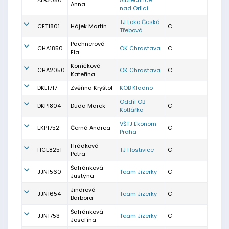
ALB2050
Albrechtice
Anna
nad Orlicí
TJ Loko Česká
CET1801
Hájek Martin
C
Třebová
Pachnerová
CHA1850
OK Chrastava
C
Ela
Koníčková
CHA2050
OK Chrastava
C
Kateřina
DKL1717
Zvěřina Kryštof
KOB Kladno
Oddíl OB
DKP1804
Duda Marek
C
Kotlářka
VŠTJ Ekonom
EKP1752
Černá Andrea
C
Praha
Hrádková
HCE8251
TJ Hostivice
C
Petra
Šafránková
JJN1560
Team Jizerky
C
Justýna
Jindrová
JJN1654
Team Jizerky
C
Barbora
Šafránková
JJN1753
Team Jizerky
C
Josefína