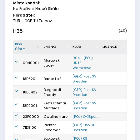
Místo konání:
Na Prašivci, Hrubá Skála
Pořadatel:
TUR - OOB TJ Turnov
H35
(40)
REG.
JMÉNO
KLUB
LICENCE
ČÍSLO
004 - (POL)
Morawski
0040001
UNTS
Jacek
Warszawa
(GER) Post SV
18D8201
Bader Leif
Dresden
Burghardt
(GER) Post SV
18D8402
Freddy
Dresden
Kretzschmar
(GER) Post SV
18D9001
Matthias
Dresden
23P0000
Cwalina Karol
(POL) OK!Sport
Richter
(GER) USV TU
71D8100
Friedmar
Dresden
Łątkowski
(POL) KS