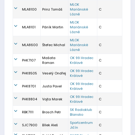
MLOK
MLA8100
Prinz Tomáš
Mariánské
C
Lázně
MLOK
MLA8101
Páník Martin
Mariánské
C
Lázně
MLOK
MLA8600
Štefec Michal
Mariánské
C
Lázně
Mašata
OK 99 Hradec
PHK7107
C
Roman
Králové
OK 99 Hradec
PHK8505
Veselý Ondřej
C
Králové
OK 99 Hradec
PHK8701
Justa Pavel
C
Králové
OK 99 Hradec
PHK8804
Vojta Marek
C
Králové
SK Radioklub
RBK7111
Brosch Petr
C
Blansko
Sportcentrum
SJC7900
Bílek Aleš
C
Jičín