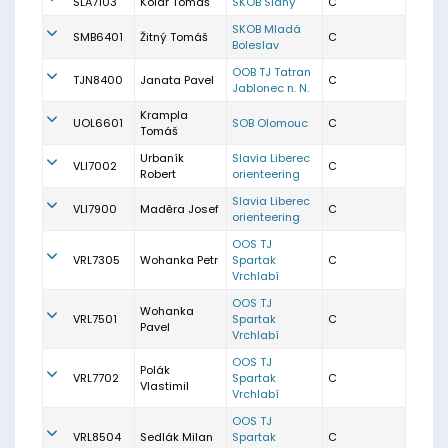
SLA7103
Kolář Tomáš
SKOB Slaný
C
SKOB Mladá
SMB6401
Žitný Tomáš
C
Boleslav
OOB TJ Tatran
TJN8400
Janata Pavel
C
Jablonec n. N.
Krampla
UOL6601
SOB Olomouc
C
Tomáš
Urbaník
Slavia Liberec
VLI7002
C
Robert
orienteering
Slavia Liberec
VLI7900
Maděra Josef
C
orienteering
OOS TJ
VRL7305
Wohanka Petr
Spartak
C
Vrchlabí
OOS TJ
Wohanka
VRL7501
Spartak
C
Pavel
Vrchlabí
OOS TJ
Polák
VRL7702
Spartak
C
Vlastimil
Vrchlabí
OOS TJ
VRL8504
Sedlák Milan
Spartak
C