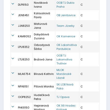
Nováková
OOB TJ Dukla
DLP8150
C
Ivana
Praha
Kalousková
JEN8451
OB Jenišovice
C
Pavla
Maturová
JJN8250
Team Jizerky
C
Jana
Dobyášová
KAM8052
OK Kamenice
C
Zuzana
Odvodyová
OK Lokomotiva
LPU8352
C
Šárka
Pardubice
OOB TJ
LTU8250
Brožová Jana
Lokomotiva
C
Trutnov
MLOK
MLA6754
Bínová Kathrin
Mariánské
C
Lázně
SK LOB Nová
NPA8151
Píšová Monika
C
Paka
Hudečková
OOP8252
TJ Opava
C
Petra
Hepnerová
OK 99 Hradec
PHK8150
C
Martina
Králové