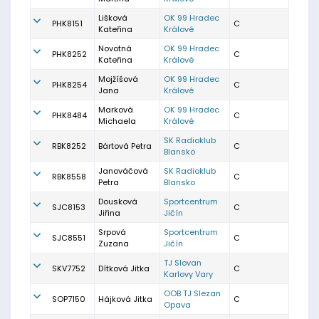
Lišková
OK 99 Hradec
PHK8151
C
Kateřina
Králové
Novotná
OK 99 Hradec
PHK8252
C
Kateřina
Králové
Mojžíšová
OK 99 Hradec
PHK8254
C
Jana
Králové
Marková
OK 99 Hradec
PHK8484
C
Michaela
Králové
SK Radioklub
RBK8252
Bártová Petra
C
Blansko
Janováčová
SK Radioklub
RBK8558
C
Petra
Blansko
Dousková
Sportcentrum
SJC8153
C
Jiřina
Jičín
Srpová
Sportcentrum
SJC8551
C
Zuzana
Jičín
TJ Slovan
SKV7752
Dítková Jitka
C
Karlovy Vary
OOB TJ Slezan
SOP7150
Hájková Jitka
C
Opava