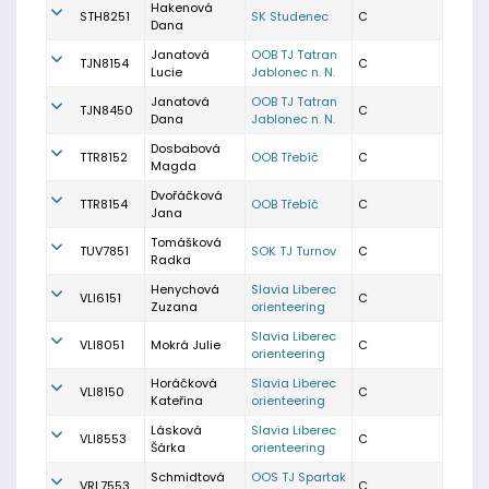
Hakenová
STH8251
SK Studenec
C
Dana
Janatová
OOB TJ Tatran
TJN8154
C
Lucie
Jablonec n. N.
Janatová
OOB TJ Tatran
TJN8450
C
Dana
Jablonec n. N.
Dosbabová
TTR8152
OOB Třebíč
C
Magda
Dvořáčková
TTR8154
OOB Třebíč
C
Jana
Tomášková
TUV7851
SOK TJ Turnov
C
Radka
Henychová
Slavia Liberec
VLI6151
C
Zuzana
orienteering
Slavia Liberec
VLI8051
Mokrá Julie
C
orienteering
Horáčková
Slavia Liberec
VLI8150
C
Kateřina
orienteering
Lásková
Slavia Liberec
VLI8553
C
Šárka
orienteering
Schmidtová
OOS TJ Spartak
VRL7553
C