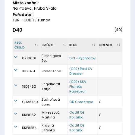
Místo konání:
Na Prašivci, Hrubá Skála
Pořadatel:
TUR - OOB TJ Turnov
D40
(40)
REG.
JMÉNO
KLUB
LICENCE
ČÍSLO
Fleissigová
0210001
021 - Rychtářov
Eva
(GER) Post SV
18D8451
Bader Anne
Dresden
(GER) SSV
Engelhardt
19D8450
Planeta
Katja
Radebeul
Stahoňová
CHA8450
OK Chrastava
C
Jana
Mikeszová
Oddíl OB
DKP8162
C
Martina
Kotlářka
Krásná
Oddíl OB
DKP8254
C
Jitřenka
Kotlářka