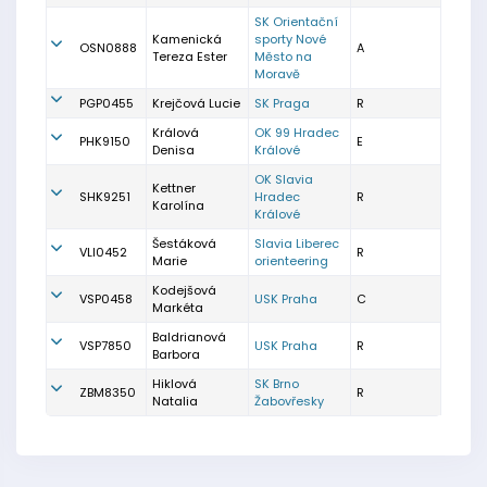
SK Orientační
Kamenická
sporty Nové
OSN0888
A
Tereza Ester
Město na
Moravě
PGP0455
Krejčová Lucie
SK Praga
R
Králová
OK 99 Hradec
PHK9150
E
Denisa
Králové
OK Slavia
Kettner
SHK9251
Hradec
R
Karolína
Králové
Šestáková
Slavia Liberec
VLI0452
R
Marie
orienteering
Kodejšová
VSP0458
USK Praha
C
Markéta
Baldrianová
VSP7850
USK Praha
R
Barbora
Hiklová
SK Brno
ZBM8350
R
Natalia
Žabovřesky