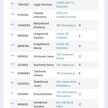
(GER) USV TU
71D0052
Vogt Felicitas
Dresden
Filipiak
(POL) KS
97P0351
Adrianna
Hades Poznań
Matyášová
CHA0555
OK Chrastava
R
Kristýna
Gregorová
Oddíl OB
DKP8155
E
Kamila
Kotlářka
Pospíšilová
Oddíl OB
DKP8756
R
Marie
Kotlářka
VŠTJ Ekonom
EKP9251
Hříchová Jana
C
Praha
JIL0852
Kynčlová Anna
OK Jilemnice
R
Čechová
KAM9852
OK Kamenice
E
Tereza
Stehlíková
OK Lokomotiva
LPU9053
E
Jana
Pardubice
OK Lokomotiva
LPU9461
Kosová Klára
C
Pardubice
Nováková
SK LOB Nová
NPA9151
C
Zuzana
Paka