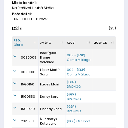
Místo konání:
Na Prašivci, Hrubá Skála
Pořadatel:
TUR - OOB TJ Turnov
D21E
(25)
REG.
JMÉNO
KLUB
LICENCE
ČÍSLO
Rodríguez
009 - (ESP)
0090009
Brome
Coma Málaga
Verónica
López Martín
009 - (ESP)
0090016
Sara
Coma Málaga
(GBR)
15G0150
Eades Mairi
DRONGO
(GBR)
15G0550
Darley Sarah
DRONGO
(GBR)
15G9450
Lindsay Rona
DRONGO
Ślusarczyk
23P8951
(POL) OK!Sport
Katarzyna