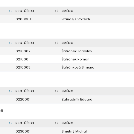
REG. ČÍSLO
JMÉNO
0200001
Brandejs Vojtěch
REG. ČÍSLO
JMÉNO
0210002
Šafránek Jaroslav
0210001
Šafránek Roman
0210003
Šafránková Simona
REG. ČÍSLO
JMÉNO
0220001
Zahradník Eduard
ce
REG. ČÍSLO
JMÉNO
0230001
Smutný Michal