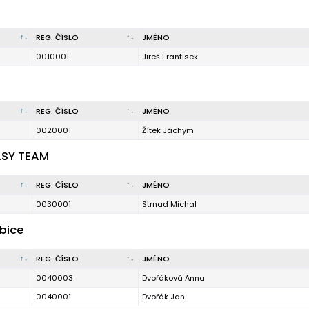
REG. ČÍSLO
JMÉNO
0010001
Jireš Frantisek
REG. ČÍSLO
JMÉNO
0020001
Žítek Jáchym
EASY TEAM
REG. ČÍSLO
JMÉNO
0030001
Strnad Michal
ubice
REG. ČÍSLO
JMÉNO
0040003
Dvořáková Anna
0040001
Dvořák Jan