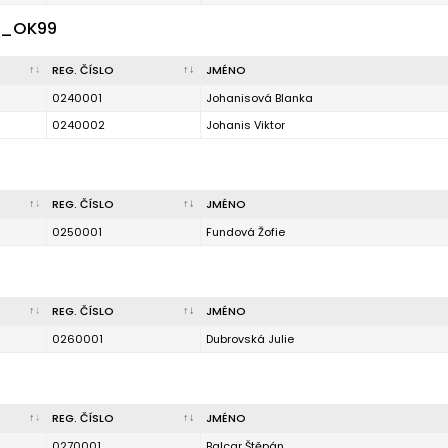
d_OK99
REG. ČÍSLO
JMÉNO
0240001
Johanisová Blanka
0240002
Johanis Viktor
REG. ČÍSLO
JMÉNO
0250001
Fundová Žofie
REG. ČÍSLO
JMÉNO
0260001
Dubrovská Julie
REG. ČÍSLO
JMÉNO
0270001
Balcar Štěpán