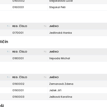
0160002
Stejskalová Lucie
0160001
Stejskal Petr
REG. ČÍSLO
JMÉNO
0170001
Jedlinská Hanka
Jičín
REG. ČÍSLO
JMÉNO
0180001
Vejvoda Michal
REG. ČÍSLO
JMÉNO
0190002
Zemanová Zdena
0190001
Ježek Jiří
0190003
Ježková Karolína
oši