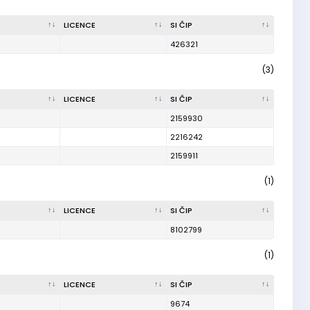
LICENCE
SI ČIP
426321
(3)
LICENCE
SI ČIP
2159930
2216242
2159911
(1)
LICENCE
SI ČIP
8102799
(1)
LICENCE
SI ČIP
9674