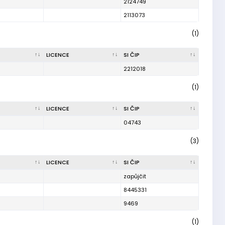
2124749
2113073
(1)
LICENCE
SI ČIP
2212018
(1)
LICENCE
SI ČIP
04743
(3)
LICENCE
SI ČIP
zapůjčit
8445331
9469
(1)