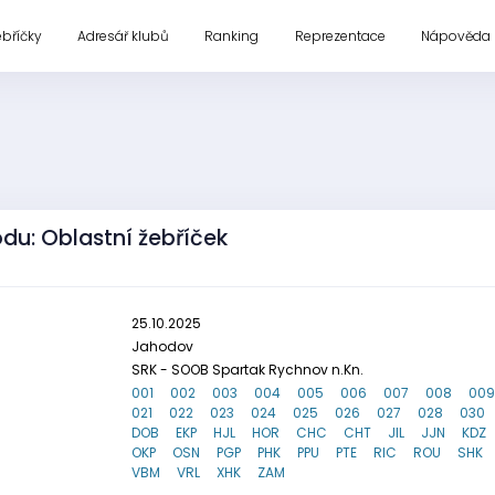
ebříčky
Adresář klubů
Ranking
Reprezentace
Nápověda
odu: Oblastní žebříček
25.10.2025
Jahodov
SRK - SOOB Spartak Rychnov n.Kn.
001
002
003
004
005
006
007
008
009
021
022
023
024
025
026
027
028
030
DOB
EKP
HJL
HOR
CHC
CHT
JIL
JJN
KDZ
OKP
OSN
PGP
PHK
PPU
PTE
RIC
ROU
SHK
VBM
VRL
XHK
ZAM