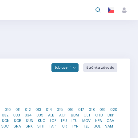
Zobrazení
Stránka závodu
010
011
012
013
014
015
016
017
018
019
020
032
033
034
035
ALB
AOP
BBM
CET
CTB
DKP
KON
KOR
KUN
KUO
LCE
LPU
LTU
MOV
NPA
OAV
SJC
SNA
SRK
STH
TAP
TUR
TYN
TZL
UOL
VAM