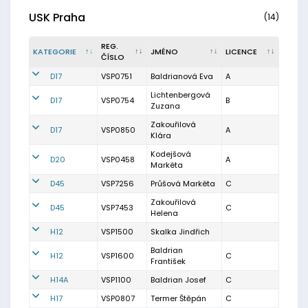
USK Praha
(14)
REG.
KATEGORIE
JMÉNO
LICENCE
ČÍSLO
D17
VSP0751
Baldrianová Eva
A
Lichtenbergová
D17
VSP0754
B
Zuzana
Zakouřilová
D17
VSP0850
A
Klára
Kodejšová
D20
VSP0458
A
Markéta
D45
VSP7256
Průšová Markéta
C
Zakouřilová
D45
VSP7453
C
Helena
H12
VSP1500
Skalka Jindřich
Baldrian
H12
VSP1600
C
František
H14A
VSP1100
Baldrian Josef
C
H17
VSP0807
Termer Štěpán
C