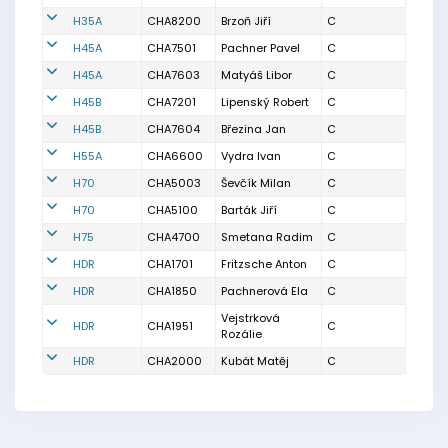
H35A
CHA8200
Brzoň Jiří
C
H45A
CHA7501
Pachner Pavel
C
H45A
CHA7603
Matyáš Libor
C
H45B
CHA7201
Lipenský Robert
C
H45B
CHA7604
Březina Jan
C
H55A
CHA6600
Vydra Ivan
C
H70
CHA5003
Ševčík Milan
C
H70
CHA5100
Barták Jiří
C
H75
CHA4700
Smetana Radim
C
HDR
CHA1701
Fritzsche Anton
C
HDR
CHA1850
Pachnerová Ela
C
Vejstrková
HDR
CHA1951
C
Rozálie
HDR
CHA2000
Kubát Matěj
C