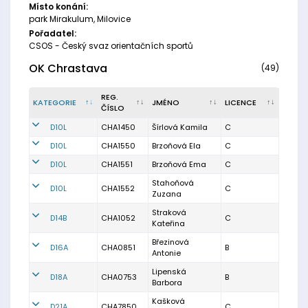
Místo konání:
park Mirakulum, Milovice
Pořadatel:
CSOS - Český svaz orientačních sportů
OK Chrastava
(49)
REG.
KATEGORIE
JMÉNO
LICENCE
ČÍSLO
D10L
CHA1450
Šírlová Kamila
C
D10L
CHA1550
Brzoňová Ela
C
D10L
CHA1551
Brzoňová Ema
C
Stahoňová
D10L
CHA1552
C
Zuzana
Straková
D14B
CHA1052
C
Kateřina
Březinová
D16A
CHA0851
B
Antonie
Lipenská
D18A
CHA0753
B
Barbora
Kašková
D21A
CHA7850
C