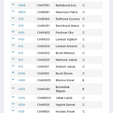
D45B
CHA7051
Bartáková Eva
C
D65A
CHA5851
Neumann Petra
C
D70
CHA5150
Šaffková Zuzana
C
D70
CHA5351
Ševčíková Alena
C
H10L
CHA1400
Pachner Ota
C
H10L
CHA1500
Lankaš Vojtěch
C
H12
CHA1200
Lankaš Antonín
C
H12
CHA1202
Brzoň Matouš
C
H12
CHA1203
Merhaut Jakub
C
H12
CHA1301
Stahoň Jakub
C
H14A
CHA1100
Brzoň Šimon
C
H18A
CHA0605
Březina Karel
B
Bumbálek
H21A
CHA0401
B
Štěpán
H21A
CHA8604
Ježek Lukáš
C
H21A
CHA9105
Vejstrk Daniel
C
H21E
CHA8801
Hradec Pavel
C