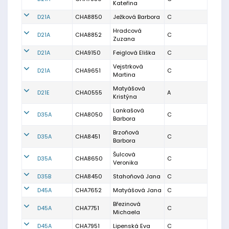
Kateřina
D21A
CHA8850
Ježková Barbora
C
Hradcová
D21A
CHA8852
C
Zuzana
D21A
CHA9150
Feiglová Eliška
C
Vejstrková
D21A
CHA9651
C
Martina
Matyášová
D21E
CHA0555
A
Kristýna
Lankašová
D35A
CHA8050
C
Barbora
Brzoňová
D35A
CHA8451
C
Barbora
Šulcová
D35A
CHA8650
C
Veronika
D35B
CHA8450
Stahoňová Jana
C
D45A
CHA7652
Matyášová Jana
C
Březinová
D45A
CHA7751
C
Michaela
D45A
CHA7951
Lipenská Eva
C