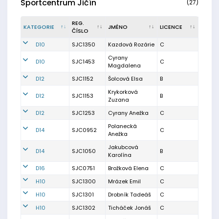
Sportcentrum Jičín
(27)
REG.
KATEGORIE
JMÉNO
LICENCE
ČÍSLO
D10
SJC1350
Kazdová Rozárie
C
Cyrany
D10
SJC1453
C
Magdalena
D12
SJC1152
Šolcová Elsa
B
Krykorková
D12
SJC1153
B
Zuzana
D12
SJC1253
Cyrany Anežka
C
Polanecká
D14
SJC0952
C
Anežka
Jakubcová
D14
SJC1050
B
Karolína
D16
SJC0751
Brožková Elena
C
H10
SJC1300
Mrázek Emil
C
H10
SJC1301
Drobník Tadeáš
C
H10
SJC1302
Ticháček Jonáš
C