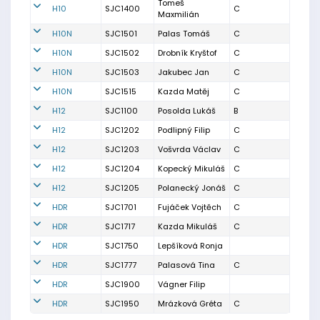
Tomeš
H10
SJC1400
C
Maxmilián
H10N
SJC1501
Palas Tomáš
C
H10N
SJC1502
Drobník Kryštof
C
H10N
SJC1503
Jakubec Jan
C
H10N
SJC1515
Kazda Matěj
C
H12
SJC1100
Posolda Lukáš
B
H12
SJC1202
Podlipný Filip
C
H12
SJC1203
Vošvrda Václav
C
H12
SJC1204
Kopecký Mikuláš
C
H12
SJC1205
Polanecký Jonáš
C
HDR
SJC1701
Fujáček Vojtěch
C
HDR
SJC1717
Kazda Mikuláš
C
HDR
SJC1750
Lepšíková Ronja
HDR
SJC1777
Palasová Tina
C
HDR
SJC1900
Vágner Filip
HDR
SJC1950
Mrázková Gréta
C