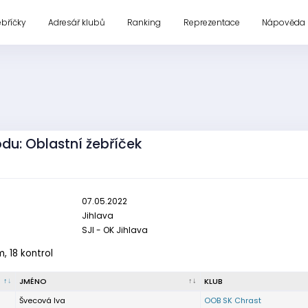
ebříčky
Adresář klubů
Ranking
Reprezentace
Nápověda
odu: Oblastní žebříček
07.05.2022
Jihlava
SJI - OK Jihlava
m, 18 kontrol
JMÉNO
KLUB
Švecová Iva
OOB SK Chrast