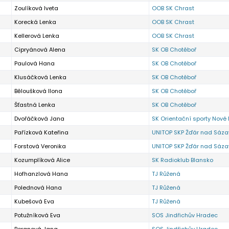
Zoulíková Iveta
OOB SK Chrast
Korecká Lenka
OOB SK Chrast
Kellerová Lenka
OOB SK Chrast
Cipryánová Alena
SK OB Chotěboř
Paulová Hana
SK OB Chotěboř
Klusáčková Lenka
SK OB Chotěboř
Běloušková Ilona
SK OB Chotěboř
Šťastná Lenka
SK OB Chotěboř
Dvořáčková Jana
SK Orientační sporty Nové
Pařízková Kateřina
UNITOP SKP Žďár nad Sáz
Forstová Veronika
UNITOP SKP Žďár nad Sáz
Kozumplíková Alice
SK Radioklub Blansko
Hofhanzlová Hana
TJ Růžená
Polednová Hana
TJ Růžená
Kubešová Eva
TJ Růžená
Potužníková Eva
SOS Jindřichův Hradec