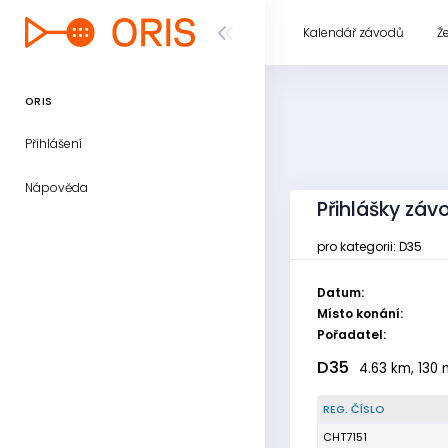
Kalendář závodů
Ž
ORIS
Přihlášení
Nápověda
Přihlášky záv
pro kategorii: D35
Datum:
Místo konání:
Pořadatel:
D35
4.63 km, 130 
REG. ČÍSLO
CHT7151