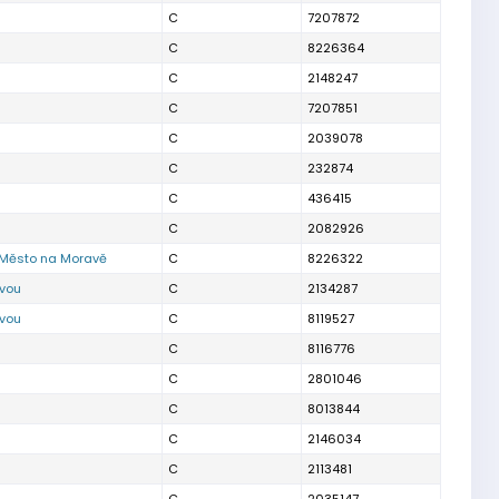
C
7207872
C
8226364
C
2148247
C
7207851
C
2039078
C
232874
C
436415
C
2082926
 Město na Moravě
C
8226322
avou
C
2134287
avou
C
8119527
C
8116776
C
2801046
C
8013844
C
2146034
C
2113481