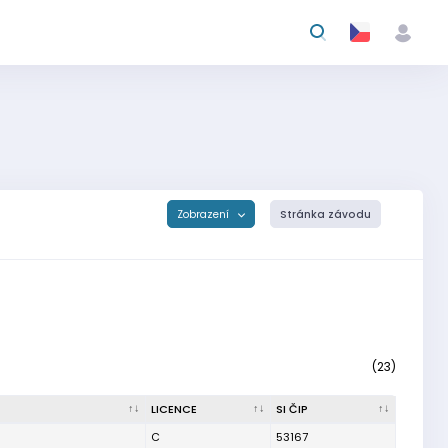
Zobrazení
Stránka závodu
(23)
LICENCE
SI ČIP
C
53167