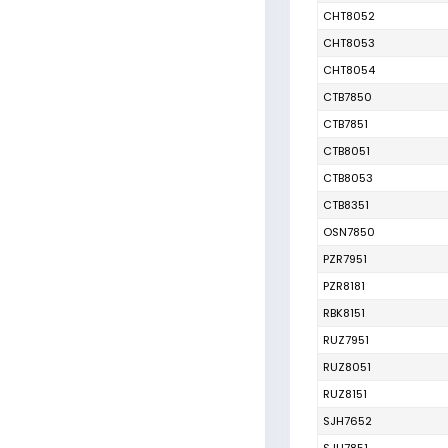
CHT8052
CHT8053
CHT8054
CTB7850
CTB7851
CTB8051
CTB8053
CTB8351
OSN7850
PZR7951
PZR8181
RBK8151
RUZ7951
RUZ8051
RUZ8151
SJH7652