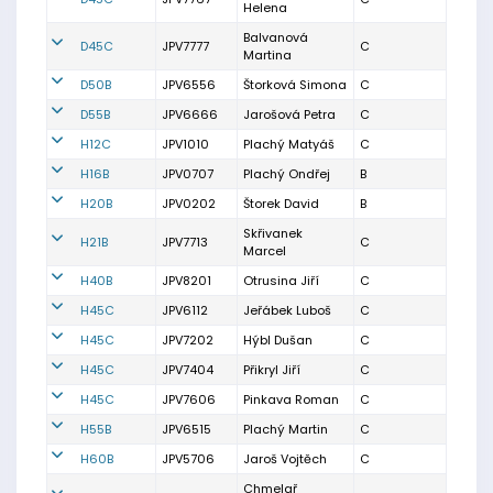
Helena
Balvanová
D45C
JPV7777
C
Martina
D50B
JPV6556
Štorková Simona
C
D55B
JPV6666
Jarošová Petra
C
H12C
JPV1010
Plachý Matyáš
C
H16B
JPV0707
Plachý Ondřej
B
H20B
JPV0202
Štorek David
B
Skřivanek
H21B
JPV7713
C
Marcel
H40B
JPV8201
Otrusina Jiří
C
H45C
JPV6112
Jeřábek Luboš
C
H45C
JPV7202
Hýbl Dušan
C
H45C
JPV7404
Přikryl Jiří
C
H45C
JPV7606
Pinkava Roman
C
H55B
JPV6515
Plachý Martin
C
H60B
JPV5706
Jaroš Vojtěch
C
Chmelař