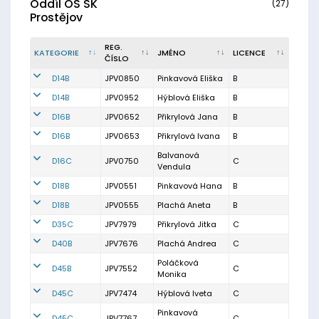
Oddíl OS SK
(27)
Prostějov
REG.
KATEGORIE
JMÉNO
LICENCE
ČÍSLO
D14B
JPV0850
Pinkavová Eliška
B
D14B
JPV0952
Hýblová Eliška
B
D16B
JPV0652
Přikrylová Jana
B
D16B
JPV0653
Přikrylová Ivana
B
Balvanová
D16C
JPV0750
C
Vendula
D18B
JPV0551
Pinkavová Hana
B
D18B
JPV0555
Plachá Aneta
B
D35C
JPV7979
Přikrylová Jitka
C
D40B
JPV7676
Plachá Andrea
C
Poláčková
D45B
JPV7552
C
Monika
D45C
JPV7474
Hýblová Iveta
C
Pinkavová
D45C
JPV7767
C