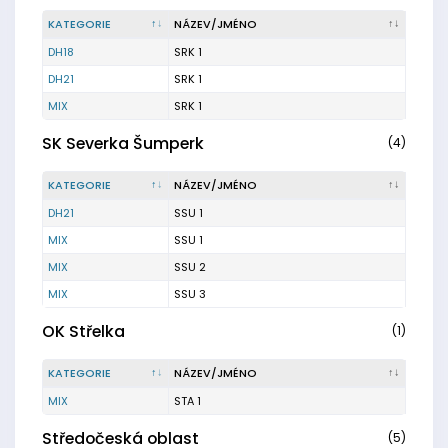
KATEGORIE
NÁZEV/JMÉNO
DH18
SRK 1
DH21
SRK 1
MIX
SRK 1
SK Severka Šumperk
(4)
KATEGORIE
NÁZEV/JMÉNO
DH21
SSU 1
MIX
SSU 1
MIX
SSU 2
MIX
SSU 3
OK Střelka
(1)
KATEGORIE
NÁZEV/JMÉNO
MIX
STA 1
Středočeská oblast
(5)