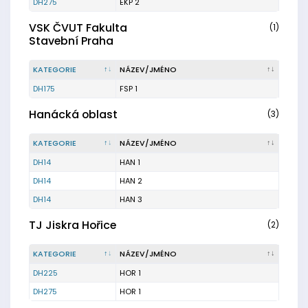
DH275
EKP 2
VSK ČVUT Fakulta
(1)
Stavební Praha
KATEGORIE
NÁZEV/JMÉNO
DH175
FSP 1
Hanácká oblast
(3)
KATEGORIE
NÁZEV/JMÉNO
DH14
HAN 1
DH14
HAN 2
DH14
HAN 3
TJ Jiskra Hořice
(2)
KATEGORIE
NÁZEV/JMÉNO
DH225
HOR 1
DH275
HOR 1