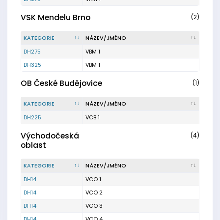
VSK Mendelu Brno
(2)
KATEGORIE
NÁZEV/JMÉNO
DH275
VBM 1
DH325
VBM 1
OB České Budějovice
(1)
KATEGORIE
NÁZEV/JMÉNO
DH225
VCB 1
Východočeská
(4)
oblast
KATEGORIE
NÁZEV/JMÉNO
DH14
VCO 1
DH14
VCO 2
DH14
VCO 3
DH14
VCO 4