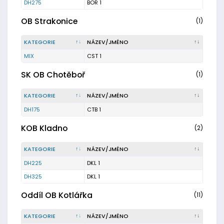
DH275
BOR 1
OB Strakonice
(1)
KATEGORIE
NÁZEV/JMÉNO
MIX
CST 1
SK OB Chotěboř
(1)
KATEGORIE
NÁZEV/JMÉNO
DH175
CTB 1
KOB Kladno
(2)
KATEGORIE
NÁZEV/JMÉNO
DH225
DKL 1
DH325
DKL 1
Oddíl OB Kotlářka
(11)
KATEGORIE
NÁZEV/JMÉNO