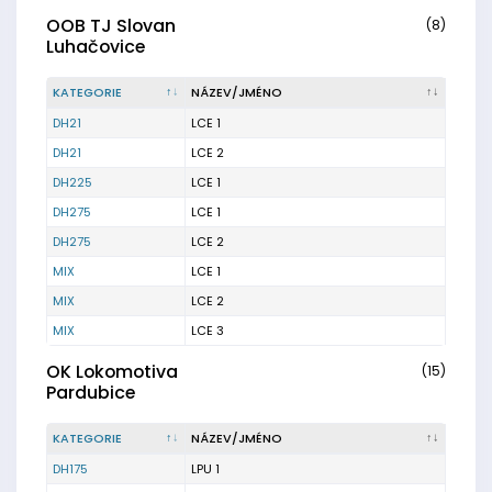
OOB TJ Slovan
(8)
Luhačovice
KATEGORIE
NÁZEV/JMÉNO
DH21
LCE 1
DH21
LCE 2
DH225
LCE 1
DH275
LCE 1
DH275
LCE 2
MIX
LCE 1
MIX
LCE 2
MIX
LCE 3
OK Lokomotiva
(15)
Pardubice
KATEGORIE
NÁZEV/JMÉNO
DH175
LPU 1