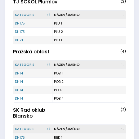
TJ SOKOL Plumlov
(3)
KATEGORIE
NÁZEV/JMÉNO
DH175
PLU 1
DH175
PLU 2
DH21
PLU 1
Pražská oblast
(4)
KATEGORIE
NÁZEV/JMÉNO
DH14
POB 1
DH14
POB 2
DH14
POB 3
DH14
POB 4
SK Radioklub
(2)
Blansko
KATEGORIE
NÁZEV/JMÉNO
DH175
RBK 1