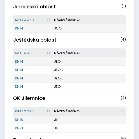
Jihočeská oblast
(1)
KATEGORIE
NÁZEV/JMÉNO
DH14
JCO 1
Ještědská oblast
(4)
KATEGORIE
NÁZEV/JMÉNO
DH14
JEO 1
DH14
JEO 2
DH14
JEO 3
DH14
JEO 4
OK Jilemnice
(2)
KATEGORIE
NÁZEV/JMÉNO
DH18
JIL 1
DH21
JIL 1