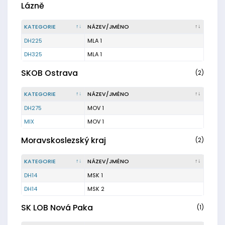
Lázně
KATEGORIE
NÁZEV/JMÉNO
DH225
MLA 1
DH325
MLA 1
SKOB Ostrava
(2)
KATEGORIE
NÁZEV/JMÉNO
DH275
MOV 1
MIX
MOV 1
Moravskoslezský kraj
(2)
KATEGORIE
NÁZEV/JMÉNO
DH14
MSK 1
DH14
MSK 2
SK LOB Nová Paka
(1)