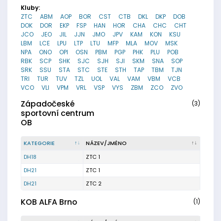
Kluby:
ZTC
ABM
AOP
BOR
CST
CTB
DKL
DKP
DOB
DOK
DOR
EKP
FSP
HAN
HOR
CHA
CHC
CHT
JCO
JEO
JIL
JJN
JMO
JPV
KAM
KON
KSU
LBM
LCE
LPU
LTP
LTU
MFP
MLA
MOV
MSK
NPA
ONO
OPI
OSN
PBM
PGP
PHK
PLU
POB
RBK
SCP
SHK
SJC
SJH
SJI
SKM
SNA
SOP
SRK
SSU
STA
STC
STE
STH
TAP
TBM
TJN
TRI
TUR
TUV
TZL
UOL
VAL
VAM
VBM
VCB
VCO
VLI
VPM
VRL
VSP
VYS
ZBM
ZCO
ZVO
Západočeské
(3)
sportovní centrum
OB
KATEGORIE
NÁZEV/JMÉNO
DH18
ZTC 1
DH21
ZTC 1
DH21
ZTC 2
KOB ALFA Brno
(1)