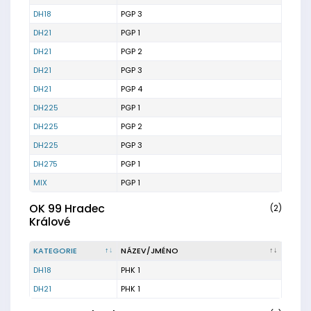
DH18
PGP 3
DH21
PGP 1
DH21
PGP 2
DH21
PGP 3
DH21
PGP 4
DH225
PGP 1
DH225
PGP 2
DH225
PGP 3
DH275
PGP 1
MIX
PGP 1
OK 99 Hradec
(2)
Králové
KATEGORIE
NÁZEV/JMÉNO
DH18
PHK 1
DH21
PHK 1