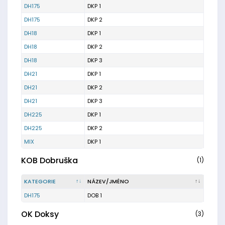
DH175
DKP 1
DH175
DKP 2
DH18
DKP 1
DH18
DKP 2
DH18
DKP 3
DH21
DKP 1
DH21
DKP 2
DH21
DKP 3
DH225
DKP 1
DH225
DKP 2
MIX
DKP 1
KOB Dobruška
(1)
KATEGORIE
NÁZEV/JMÉNO
DH175
DOB 1
OK Doksy
(3)