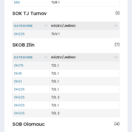
MIX
TUR 1
SOK TJ Turnov
(1)
KATEGORIE
NÁZEV/JMÉNO
DH225
TUV 1
SKOB Zlín
(7)
KATEGORIE
NÁZEV/JMÉNO
DH175
TZL 1
DH18
TZL 1
DH21
TZL 1
DH225
TZL 1
DH225
TZL 2
DH325
TZL 1
DH325
TZL 2
SOB Olomouc
(4)