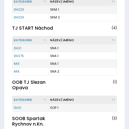
KATEGORIE
NÁZEV/JMÉNO
DH225
SKM 1
DH225
SKM 2
TJ START Náchod
(4)
KATEGORIE
NÁZEV/JMÉNO
DH21
SNA 1
DH275
SNA 1
MIX
SNA 1
MIX
SNA 2
OOB TJ Slezan
(1)
Opava
KATEGORIE
NÁZEV/JMÉNO
DH21
SOP 1
SOOB Spartak
(3)
Rychnov n.Kn.