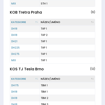
MIX
STH 1
KOB Tretra Praha
(6)
KATEGORIE
NÁZEV/JMÉNO
DH18
TAP 1
DH18
TAP 2
DH21
TAP 1
DH225
TAP 1
DH275
TAP 1
MIX
TAP 1
KOS TJ Tesla Brno
(12)
KATEGORIE
NÁZEV/JMÉNO
DH175
TBM 1
DH18
TBM 1
DH18
TBM 2
DH18
TBM 3