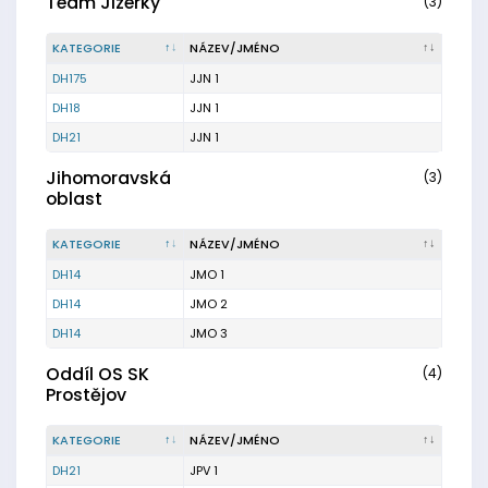
Team Jizerky
(3)
KATEGORIE
NÁZEV/JMÉNO
DH175
JJN 1
DH18
JJN 1
DH21
JJN 1
Jihomoravská
(3)
oblast
KATEGORIE
NÁZEV/JMÉNO
DH14
JMO 1
DH14
JMO 2
DH14
JMO 3
Oddíl OS SK
(4)
Prostějov
KATEGORIE
NÁZEV/JMÉNO
DH21
JPV 1