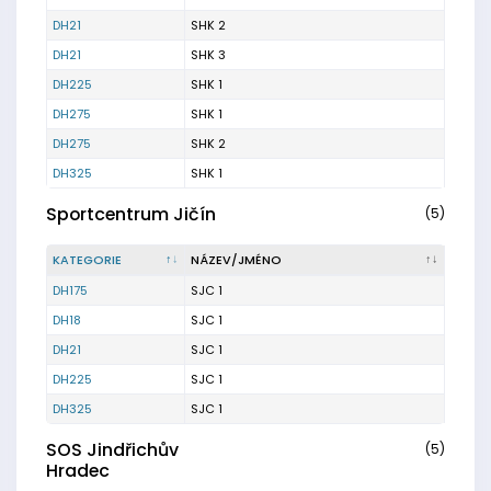
DH21
SHK 2
DH21
SHK 3
DH225
SHK 1
DH275
SHK 1
DH275
SHK 2
DH325
SHK 1
Sportcentrum Jičín
(5)
KATEGORIE
NÁZEV/JMÉNO
DH175
SJC 1
DH18
SJC 1
DH21
SJC 1
DH225
SJC 1
DH325
SJC 1
SOS Jindřichův
(5)
Hradec