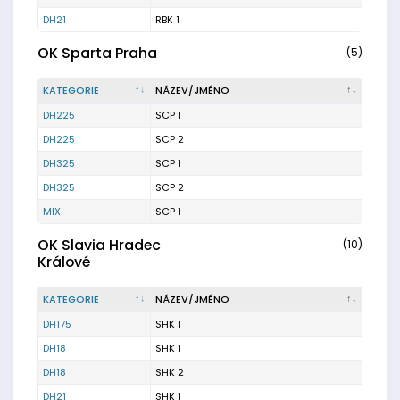
DH21
RBK 1
OK Sparta Praha
(5)
KATEGORIE
NÁZEV/JMÉNO
DH225
SCP 1
DH225
SCP 2
DH325
SCP 1
DH325
SCP 2
MIX
SCP 1
OK Slavia Hradec
(10)
Králové
KATEGORIE
NÁZEV/JMÉNO
DH175
SHK 1
DH18
SHK 1
DH18
SHK 2
DH21
SHK 1