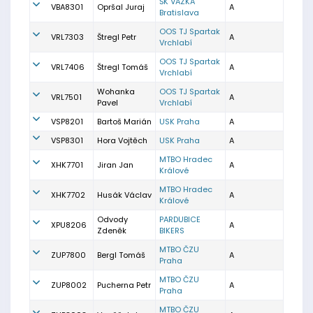
ŠK VAZKA
VBA8301
Opršal Juraj
A
Bratislava
OOS TJ Spartak
VRL7303
Štregl Petr
A
Vrchlabí
OOS TJ Spartak
VRL7406
Štregl Tomáš
A
Vrchlabí
Wohanka
OOS TJ Spartak
VRL7501
A
Pavel
Vrchlabí
VSP8201
Bartoš Marián
USK Praha
A
VSP8301
Hora Vojtěch
USK Praha
A
MTBO Hradec
XHK7701
Jiran Jan
A
Králové
MTBO Hradec
XHK7702
Husák Václav
A
Králové
Odvody
PARDUBICE
XPU8206
A
Zdeněk
BIKERS
MTBO ČZU
ZUP7800
Bergl Tomáš
A
Praha
MTBO ČZU
ZUP8002
Pucherna Petr
A
Praha
MTBO ČZU