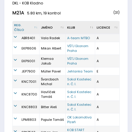
DKL - KOB Kladno
M21A
(31)
5.80 km, 19 kontrol
REG.
JMÉNO
KLUB
LICENCE
ČÍSLO
ABR8401
Vala Radek
A-team MTBO
A
VŠTJ Ekonom
EKP8606
Mikan Albert
A
Praha
Klemsa
VŠTJ Ekonom
EKP9001
A
Jakub
Praha
JEP7900
Müller Pavel
Jehlanka Team
E
Švarcbach
Sokol Kostelec
KNC7001
A
Michal
n. Č. l.
Havlíček
Sokol Kostelec
KNC8700
A
Tomáš
n. Č. l.
Sokol Kostelec
KNC8803
Bitter Aleš
A
n. Č. l.
OK Lokomotiva
LPM8803
Popule Tomáš
A
Plzeň
KOB START