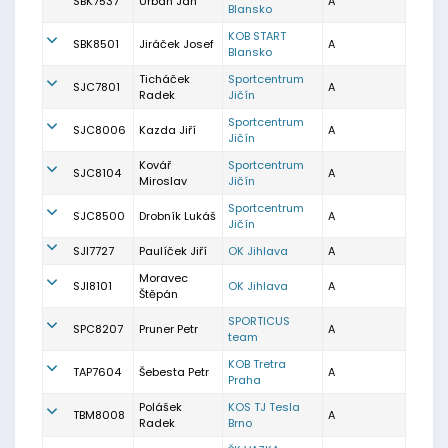
SBK7537
Urban Jan
A
Blansko
KOB START
SBK8501
Jiráček Josef
A
Blansko
Ticháček
Sportcentrum
SJC7801
A
Radek
Jičín
Sportcentrum
SJC8006
Kazda Jiří
A
Jičín
Kovář
Sportcentrum
SJC8104
A
Miroslav
Jičín
Sportcentrum
SJC8500
Drobník Lukáš
A
Jičín
SJI7727
Paulíček Jiří
OK Jihlava
A
Moravec
SJI8101
OK Jihlava
A
Štěpán
SPORTICUS
SPC8207
Pruner Petr
A
team
KOB Tretra
TAP7604
Šebesta Petr
A
Praha
Polášek
KOS TJ Tesla
TBM8008
A
Radek
Brno