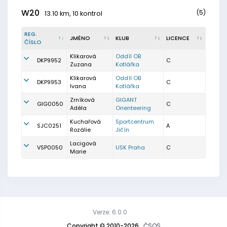
W20
(5)
13.10 km, 10 kontrol
REG.
JMÉNO
KLUB
LICENCE
ČÍSLO
Klikarová
Oddíl OB
DKP9952
C
Zuzana
Kotlářka
Klikarová
Oddíl OB
DKP9953
C
Ivana
Kotlářka
Zrníková
GIGANT
GIG0050
C
Adéla
Orienteering
Kuchařová
Sportcentrum
SJC0251
A
Rozálie
Jičín
Lacigová
VSP0050
USK Praha
C
Marie
Verze: 6.0.0
Copyright © 2010-2026
ČSOS