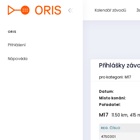
Kalendář závodů
Ž
ORIS
Přihlášení
Nápověda
Přihlášky záv
pro kategorii: M17
Datum:
Místo konání:
Pořadatel:
M17
11.50 km, 415 
REG. ČÍSLO
47S0301