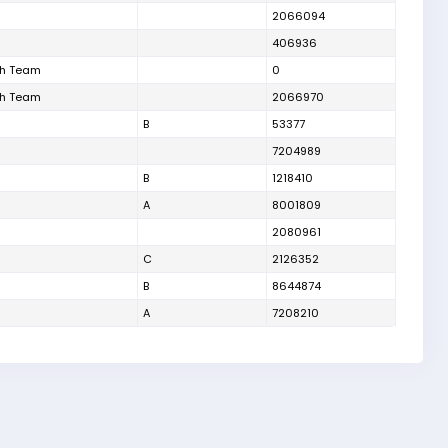
2066094
406936
th Team
0
th Team
2066970
B
53377
7204989
B
1218410
A
8001809
2080961
C
2126352
B
8644874
A
7208210