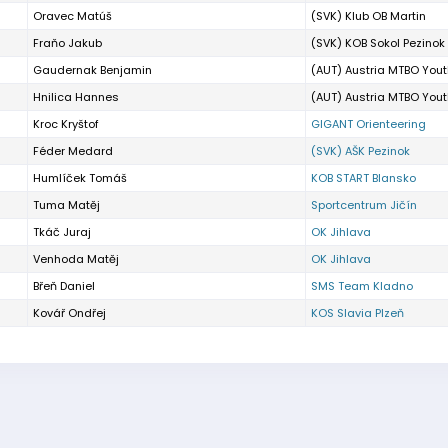
Oravec Matúš
(SVK) Klub OB Martin
Fraňo Jakub
(SVK) KOB Sokol Pezinok
Gaudernak Benjamin
(AUT) Austria MTBO You
Hnilica Hannes
(AUT) Austria MTBO You
Kroc Kryštof
GIGANT Orienteering
Féder Medard
(SVK) AŠK Pezinok
Humlíček Tomáš
KOB START Blansko
Tuma Matěj
Sportcentrum Jičín
Tkáč Juraj
OK Jihlava
Venhoda Matěj
OK Jihlava
Břeň Daniel
SMS Team Kladno
Kovář Ondřej
KOS Slavia Plzeň