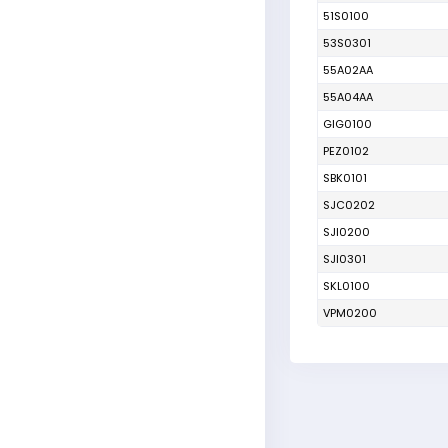
51S0100
53S0301
55A02AA
55A04AA
GIG0100
PEZ0102
SBK0101
SJC0202
SJI0200
SJI0301
SKL0100
VPM0200