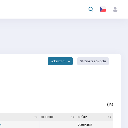
Zobrazení
Stránka závodu
(13)
LICENCE
SI ČIP
a
2092468