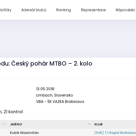
ebříčky
Adresář klubů
Ranking
Reprezentace
Nápověda
odu: Český pohár MTBO – 2. kolo
13.05.2018
Limbach, Slovensko
VBA - ŠK VAZKA Bratislava
m, 21 kontrol
JMÉNO
KLUB
Kubík Maximilián
(SVK) TJ Rapid Bratislav