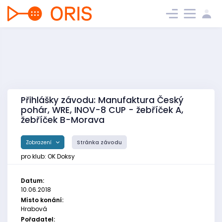
Přihlášky závodu: Manufaktura Český
pohár, WRE, INOV-8 CUP - žebříček A,
žebříček B-Morava
Zobrazení
Stránka závodu
pro klub: OK Doksy
Datum:
10.06.2018
Místo konání:
Hrabová
Pořadatel: