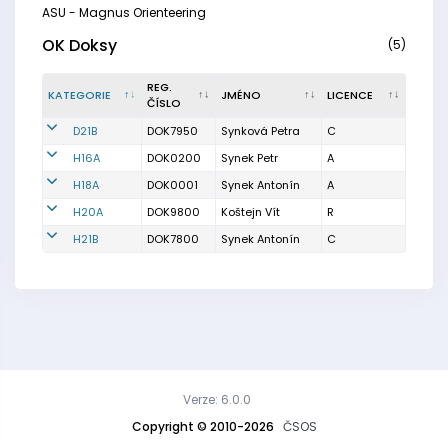
ASU - Magnus Orienteering
OK Doksy
(5)
REG.
KATEGORIE
JMÉNO
LICENCE
ČÍSLO
D21B
DOK7950
Synková Petra
C
H16A
DOK0200
Synek Petr
A
H18A
DOK0001
Synek Antonín
A
H20A
DOK9800
Koštejn Vít
R
H21B
DOK7800
Synek Antonín
C
Verze: 6.0.0
Copyright © 2010-2026
ČSOS