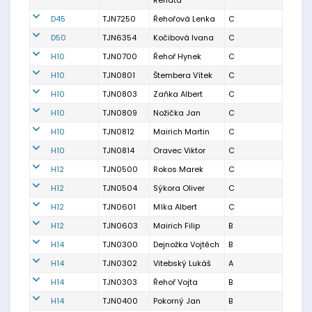
Renata
D45
TJN7250
Řehořová Lenka
C
D50
TJN6354
Kočibová Ivana
C
H10
TJN0700
Řehoř Hynek
C
H10
TJN0801
Štembera Vítek
C
H10
TJN0803
Zaňka Albert
C
H10
TJN0809
Nožička Jan
C
H10
TJN0812
Mairich Martin
C
H10
TJN0814
Oravec Viktor
C
H12
TJN0500
Rokos Marek
C
H12
TJN0504
Sýkora Oliver
C
H12
TJN0601
Míka Albert
C
H12
TJN0603
Mairich Filip
B
H14
TJN0300
Dejnožka Vojtěch
B
H14
TJN0302
Vitebský Lukáš
A
H14
TJN0303
Řehoř Vojta
B
H14
TJN0400
Pokorný Jan
B