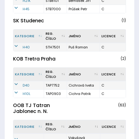
H21K
STB8101
Bernášek Jiří
C
H45
STB7000
Průšek Petr
C
SK Studenec
(1)
REG.
KATEGORIE
JMÉNO
LICENCE
ČÍSLO
H40
STH7501
Puš Roman
C
KOB Tretra Praha
(2)
REG.
KATEGORIE
JMÉNO
LICENCE
ČÍSLO
D40
TAP7752
Cichrová Iveta
C
H10L
TAP0903
Cichra Patrik
C
OOB TJ Tatran
(63)
Jablonec n. N.
REG.
KATEGORIE
JMÉNO
LICENCE
ČÍSLO
Vokušová