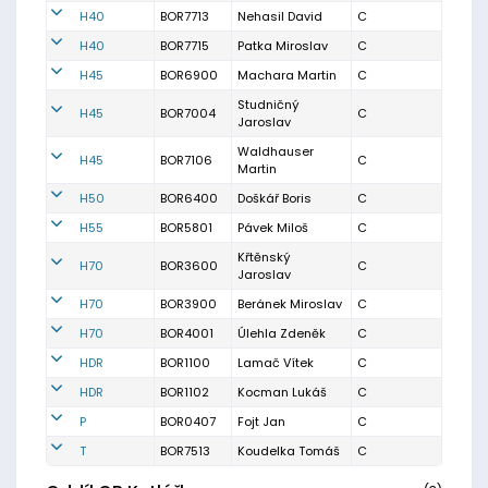
H40
BOR7713
Nehasil David
C
H40
BOR7715
Patka Miroslav
C
H45
BOR6900
Machara Martin
C
Studničný
H45
BOR7004
C
Jaroslav
Waldhauser
H45
BOR7106
C
Martin
H50
BOR6400
Doškář Boris
C
H55
BOR5801
Pávek Miloš
C
Křtěnský
H70
BOR3600
C
Jaroslav
H70
BOR3900
Beránek Miroslav
C
H70
BOR4001
Úlehla Zdeněk
C
HDR
BOR1100
Lamač Vítek
C
HDR
BOR1102
Kocman Lukáš
C
P
BOR0407
Fojt Jan
C
T
BOR7513
Koudelka Tomáš
C