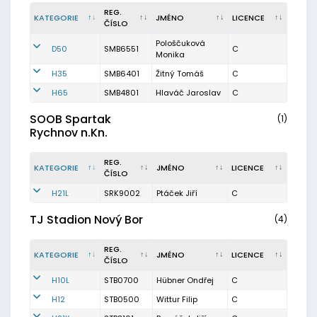
REG.
KATEGORIE
JMÉNO
LICENCE
ČÍSLO
Pološčuková
D50
SMB6551
C
Monika
H35
SMB6401
Žitný Tomáš
C
H65
SMB4801
Hlaváč Jaroslav
C
SOOB Spartak
(1)
Rychnov n.Kn.
REG.
KATEGORIE
JMÉNO
LICENCE
ČÍSLO
H21L
SRK9002
Ptáček Jiří
C
TJ Stadion Nový Bor
(4)
REG.
KATEGORIE
JMÉNO
LICENCE
ČÍSLO
H10L
STB0700
Hübner Ondřej
C
H12
STB0500
Wittur Filip
C