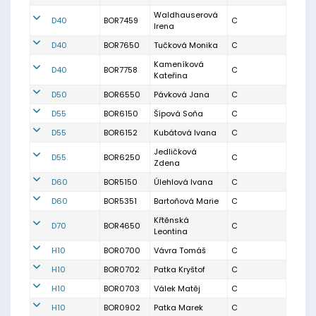
Waldhauserová
D40
BOR7459
C
Irena
D40
BOR7650
Tučková Monika
C
Kameníková
D40
BOR7758
C
Kateřina
D50
BOR6550
Pávková Jana
C
D55
BOR6150
Šípová Soňa
C
D55
BOR6152
Kubátová Ivana
C
Jedličková
D55
BOR6250
C
Zdena
D60
BOR5150
Úlehlová Ivana
C
D60
BOR5351
Bartoňová Marie
C
Křtěnská
D70
BOR4650
C
Leontina
H10
BOR0700
Vávra Tomáš
C
H10
BOR0702
Patka Kryštof
C
H10
BOR0703
Válek Matěj
C
H10
BOR0902
Patka Marek
C