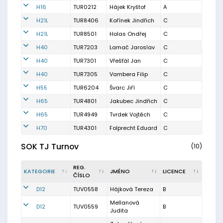
H16
TUR0212
Hájek Kryštof
A
H21L
TUR8406
Kořínek Jindřich
C
H21L
TUR8501
Holas Ondřej
C
H40
TUR7203
Lamač Jaroslav
C
H40
TUR7301
Vřešťál Jan
C
H40
TUR7305
Vambera Filip
C
H55
TUR6204
Švarc Jiří
C
H65
TUR4801
Jakubec Jindřich
C
H65
TUR4949
Tvrdek Vojtěch
C
H70
TUR4301
Folprecht Eduard
C
SOK TJ Turnov
(10)
REG.
KATEGORIE
JMÉNO
LICENCE
ČÍSLO
D12
TUV0558
Hájková Tereza
B
Mellanová
D12
TUV0559
B
Judita