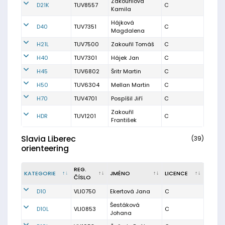
Zakouřilová
D21K
TUV8557
C
Kamila
Hájková
D40
TUV7351
C
Magdalena
H21L
TUV7500
Zakouřil Tomáš
C
H40
TUV7301
Hájek Jan
C
H45
TUV6802
Šritr Martin
C
H50
TUV6304
Mellan Martin
C
H70
TUV4701
Pospíšil Jiří
C
Zakouřil
HDR
TUV1201
C
František
Slavia Liberec
(39)
orienteering
REG.
KATEGORIE
JMÉNO
LICENCE
ČÍSLO
D10
VLI0750
Ekertová Jana
C
Šestáková
D10L
VLI0853
C
Johana