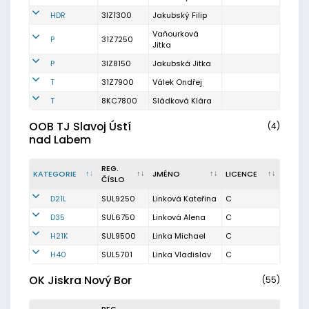
HDR
3IZ1300
Jakubský Filip
Vaňourková
P
31Z7250
Jitka
P
3IZ8150
Jakubská Jitka
T
31Z7900
Válek Ondřej
T
8KC7800
Sládková Klára
OOB TJ Slavoj Ústí
(4)
nad Labem
REG.
KATEGORIE
JMÉNO
LICENCE
ČÍSLO
D21L
SUL9250
Linková Kateřina
C
D35
SUL6750
Linková Alena
C
H21K
SUL9500
Linka Michael
C
H40
SUL5701
Linka Vladislav
C
OK Jiskra Nový Bor
(55)