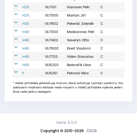
H21L
VLI7101
Hanovec Petr
C
H21L
VLI7300
Martan Jiří
C
H35
VLI7802
Peteráč Zdeněk
C
H40
VLI7303
Maškarinec Petr
C
H40
VLI7402
Severýn Otto
C
H40
VLI7600
Ekert Vladimír
C
H40
VLI7703
Vilém Stanislav
C
H65
VLI5200
Bednařík Libor
C
P
VLI6251
Petrová Věra
C
* Počet přihlášek překračuje hranici, která ovlivňuje rychlost systému. Pro
zobrazení možnosti editace nebo mazání u řádků přihlášek vyberte jeden
klub nebo jednu kategorii.
Verze: 6.0.0
Copyright © 2010-2026
ČSOS