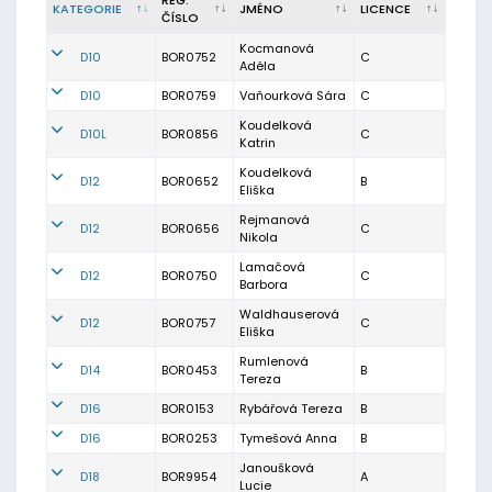
REG.
KATEGORIE
JMÉNO
LICENCE
ČÍSLO
Kocmanová
D10
BOR0752
C
Adéla
D10
BOR0759
Vaňourková Sára
C
Koudelková
D10L
BOR0856
C
Katrin
Koudelková
D12
BOR0652
B
Eliška
Rejmanová
D12
BOR0656
C
Nikola
Lamačová
D12
BOR0750
C
Barbora
Waldhauserová
D12
BOR0757
C
Eliška
Rumlenová
D14
BOR0453
B
Tereza
D16
BOR0153
Rybářová Tereza
B
D16
BOR0253
Tymešová Anna
B
Janoušková
D18
BOR9954
A
Lucie