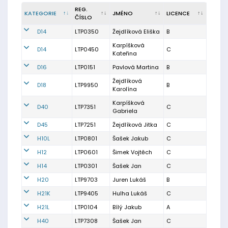
REG.
KATEGORIE
JMÉNO
LICENCE
ČÍSLO
D14
LTP0350
Žejdlíková Eliška
B
Karpíšková
D14
LTP0450
C
Kateřina
D16
LTP0151
Pavlová Martina
B
Žejdlíková
D18
LTP9950
B
Karolína
Karpíšková
D40
LTP7351
C
Gabriela
D45
LTP7251
Žejdlíková Jitka
C
H10L
LTP0801
Šašek Jakub
C
H12
LTP0601
Šimek Vojtěch
C
H14
LTP0301
Šašek Jan
C
H20
LTP9703
Juren Lukáš
B
H21K
LTP9405
Hulha Lukáš
C
H21L
LTP0104
Bílý Jakub
A
H40
LTP7308
Šašek Jan
C