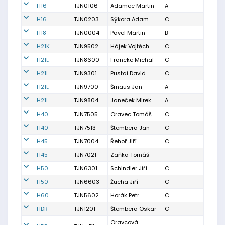
H16
TJN0106
Adamec Martin
A
H16
TJN0203
Sýkora Adam
C
H18
TJN0004
Pavel Martin
B
H21K
TJN9502
Hájek Vojtěch
C
H21L
TJN8600
Francke Michal
C
H21L
TJN9301
Pustai David
C
H21L
TJN9700
Šmaus Jan
A
H21L
TJN9804
Janeček Mirek
A
H40
TJN7505
Oravec Tomáš
C
H40
TJN7513
Štembera Jan
C
H45
TJN7004
Řehoř Jiří
C
H45
TJN7021
Zaňka Tomáš
H50
TJN6301
Schindler Jiří
C
H50
TJN6603
Žucha Jiří
C
H60
TJN5602
Horák Petr
C
HDR
TJN1201
Štembera Oskar
C
Oravcová