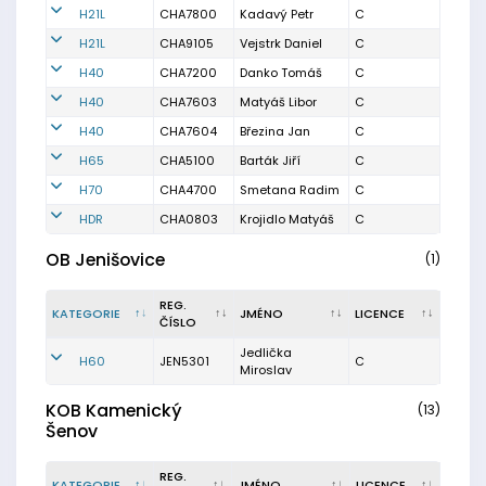
H21L
CHA7800
Kadavý Petr
C
H21L
CHA9105
Vejstrk Daniel
C
H40
CHA7200
Danko Tomáš
C
H40
CHA7603
Matyáš Libor
C
H40
CHA7604
Březina Jan
C
H65
CHA5100
Barták Jiří
C
H70
CHA4700
Smetana Radim
C
HDR
CHA0803
Krojidlo Matyáš
C
OB Jenišovice
(1)
REG.
KATEGORIE
JMÉNO
LICENCE
ČÍSLO
Jedlička
H60
JEN5301
C
Miroslav
KOB Kamenický
(13)
Šenov
REG.
KATEGORIE
JMÉNO
LICENCE