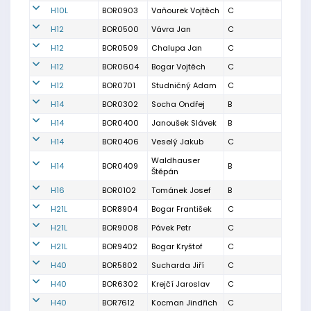
H10L
BOR0903
Vaňourek Vojtěch
C
H12
BOR0500
Vávra Jan
C
H12
BOR0509
Chalupa Jan
C
H12
BOR0604
Bogar Vojtěch
C
H12
BOR0701
Studničný Adam
C
H14
BOR0302
Socha Ondřej
B
H14
BOR0400
Janoušek Slávek
B
H14
BOR0406
Veselý Jakub
C
Waldhauser
H14
BOR0409
B
Štěpán
H16
BOR0102
Tománek Josef
B
H21L
BOR8904
Bogar František
C
H21L
BOR9008
Pávek Petr
C
H21L
BOR9402
Bogar Kryštof
C
H40
BOR5802
Sucharda Jiří
C
H40
BOR6302
Krejčí Jaroslav
C
H40
BOR7612
Kocman Jindřich
C