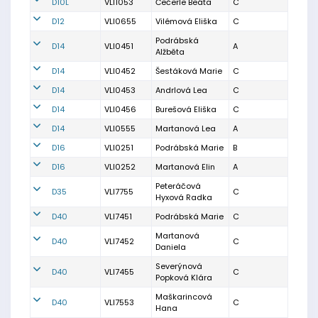
D10L
VLI1053
Čečerle Beáta
C
D12
VLI0655
Vilémová Eliška
C
Podrábská
D14
VLI0451
A
Alžběta
D14
VLI0452
Šestáková Marie
C
D14
VLI0453
Andrlová Lea
C
D14
VLI0456
Burešová Eliška
C
D14
VLI0555
Martanová Lea
A
D16
VLI0251
Podrábská Marie
B
D16
VLI0252
Martanová Elin
A
Peteráčová
D35
VLI7755
C
Hyxová Radka
D40
VLI7451
Podrábská Marie
C
Martanová
D40
VLI7452
C
Daniela
Severýnová
D40
VLI7455
C
Popková Klára
Maškarincová
D40
VLI7553
C
Hana