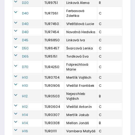
D20
TUR9751
Linková Alena
R
Ferbasová
D40
TUR7361
C
Zdeňka
D40
TUR7450
Vřešťálová Lucie
C
D40
TUR7454
Novotná Hedvika
C
D45
TUR6850
Linková Iva
C
D50
TUR6457
Švarcová Lenka
C
D65
TUR5151
Tvrdková Eva
C
Folprechtová
D70
TUR4250
C
Marie
H10
TUR0704
Mertlík Vojtěch
C
H10
TUR0906
Vřešťál František
C
Nejezchleb
H12
TUR0503
B
Vojtěch
H12
TUR0604
Vřešťál Antonín
C
H14
TUR0307
Mertlík Jakub
C
H14
TUR0308
Mellan Jonáš
B
H16
TUR0111
Vambera Matyáš
C