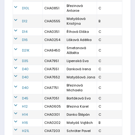
Březinová
D10L
CHA0851
C
Antonie
Matyášová
D12
CHA0555
B
Kristýna
D14
CHA0351
Říhová Eliška
C
D16
CHA0254
Lišková Adélka
C
Smetanová
D21K
CHA9450
C
Alžběta
D35
CHA7951
Lipenská Eva
C
D40
CHA7551
Danková Irena
C
D40
CHA7652
Matyášová Jana
C
Březinová
D40
CHA7751
C
Michaela
D45
CHA7051
Bartáková Eva
C
H12
CHA0605
Březina Karel
C
H14
CHA0301
Danko Štěpán
C
H16
CHA0202
Matyáš Vojtěch
B
H21L
CHA7203
Schröter Pavel
C