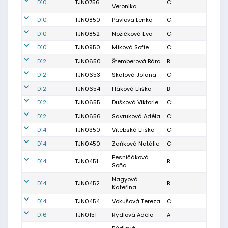
D10
TJN0756
C
Veronika
D10
TJN0850
Pavlova Lenka
C
D10
TJN0852
Nožičková Eva
C
D10
TJN0950
Míková Sofie
C
D12
TJN0650
Štemberová Bára
B
D12
TJN0653
Skalová Jolana
C
D12
TJN0654
Háková Eliška
B
D12
TJN0655
Dušková Viktorie
C
D12
TJN0656
Savruková Adéla
C
D14
TJN0350
Vitebská Eliška
C
D14
TJN0450
Zaňková Natálie
C
Pesničáková
D14
TJN0451
B
Soňa
Nagyová
D14
TJN0452
B
Kateřina
D14
TJN0454
Vokušová Tereza
C
D16
TJN0151
Rýdlová Adéla
A