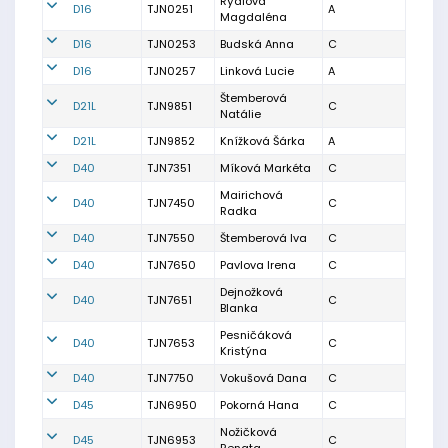
Rýdlová
D16
TJN0251
A
Magdaléna
D16
TJN0253
Budská Anna
C
D16
TJN0257
Linková Lucie
A
Štemberová
D21L
TJN9851
C
Natálie
D21L
TJN9852
Knížková Šárka
A
D40
TJN7351
Míková Markéta
C
Mairichová
D40
TJN7450
C
Radka
D40
TJN7550
Štemberová Iva
C
D40
TJN7650
Pavlova Irena
C
Dejnožková
D40
TJN7651
C
Blanka
Pesničáková
D40
TJN7653
C
Kristýna
D40
TJN7750
Vokušová Dana
C
D45
TJN6950
Pokorná Hana
C
Nožičková
D45
TJN6953
C