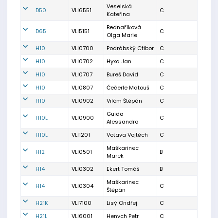
Veselská
D50
VLI6551
C
Kateřina
Bednaříková
D65
VLI5151
C
Olga Marie
H10
VLI0700
Podrábský Ctibor
C
H10
VLI0702
Hyxa Jan
C
H10
VLI0707
Bureš David
C
H10
VLI0807
Čečerle Matouš
C
H10
VLI0902
Vilém Štěpán
C
Guida
H10L
VLI0900
C
Alessandro
H10L
VLI1201
Votava Vojtěch
C
Maškarinec
H12
VLI0501
B
Marek
H14
VLI0302
Ekert Tomáš
B
Maškarinec
H14
VLI0304
C
Štěpán
H21K
VLI7100
Lisý Ondřej
C
H21L
VLI6001
Henych Petr
C