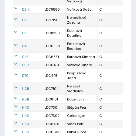
Veronika
D21K
LDC8550
Vaňková Saša
C
Nehasilová
D21L
LDC7150
C
Zuzana
Dubnová
D35
LDC8250
C
Kateřina
Patzeltová
D45
LDC6850
C
Beatrice
D45
LDC6851
Burdová Simona
C
D50
LDC6451
Vlčková Jindra
C
Pospíšilová
D70
LDC4451
C
Jana
Nehasil
H21L
LDC7101
C
Vladislav
H21L
LDC8101
Duben Jiří
C
H40
LDC7301
Štěpán Petr
C
H40
LDC7302
Gálus Igor
C
H50
LDC6401
Vlček Petr
C
H50
LDC6600
Přibyl Luboš
C