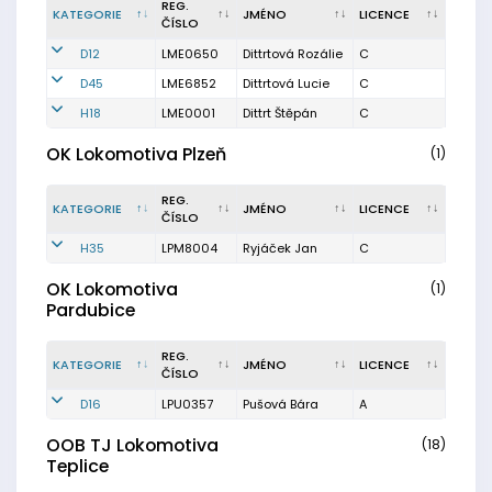
REG.
KATEGORIE
JMÉNO
LICENCE
ČÍSLO
D12
LME0650
Dittrtová Rozálie
C
D45
LME6852
Dittrtová Lucie
C
H18
LME0001
Dittrt Štěpán
C
OK Lokomotiva Plzeň
(1)
REG.
KATEGORIE
JMÉNO
LICENCE
ČÍSLO
H35
LPM8004
Ryjáček Jan
C
OK Lokomotiva
(1)
Pardubice
REG.
KATEGORIE
JMÉNO
LICENCE
ČÍSLO
D16
LPU0357
Pušová Bára
A
OOB TJ Lokomotiva
(18)
Teplice