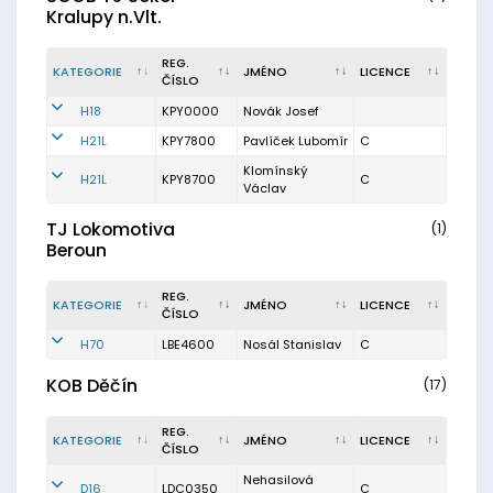
Kralupy n.Vlt.
REG.
KATEGORIE
JMÉNO
LICENCE
ČÍSLO
H18
KPY0000
Novák Josef
H21L
KPY7800
Pavlíček Lubomír
C
Klomínský
H21L
KPY8700
C
Václav
TJ Lokomotiva
(1)
Beroun
REG.
KATEGORIE
JMÉNO
LICENCE
ČÍSLO
H70
LBE4600
Nosál Stanislav
C
KOB Děčín
(17)
REG.
KATEGORIE
JMÉNO
LICENCE
ČÍSLO
Nehasilová
D16
LDC0350
C