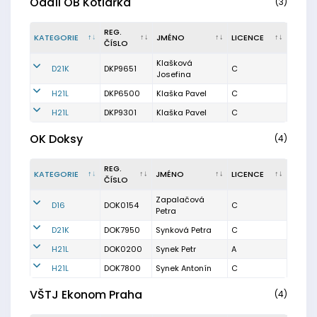
Oddíl OB Kotlářka
(3)
REG.
KATEGORIE
JMÉNO
LICENCE
ČÍSLO
Klašková
D21K
DKP9651
C
Josefina
H21L
DKP6500
Klaška Pavel
C
H21L
DKP9301
Klaška Pavel
C
OK Doksy
(4)
REG.
KATEGORIE
JMÉNO
LICENCE
ČÍSLO
Zapalačová
D16
DOK0154
C
Petra
D21K
DOK7950
Synková Petra
C
H21L
DOK0200
Synek Petr
A
H21L
DOK7800
Synek Antonín
C
VŠTJ Ekonom Praha
(4)