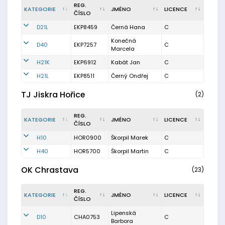
REG.
KATEGORIE
JMÉNO
LICENCE
ČÍSLO
D21L
EKP8459
Černá Hana
C
Konečná
D40
EKP7257
C
Marcela
H21K
EKP6912
Kabát Jan
C
H21L
EKP8511
Černý Ondřej
C
TJ Jiskra Hořice
(2)
REG.
KATEGORIE
JMÉNO
LICENCE
ČÍSLO
H10
HOR0900
Škorpil Marek
C
H40
HOR5700
Škorpil Martin
C
OK Chrastava
(23)
REG.
KATEGORIE
JMÉNO
LICENCE
ČÍSLO
Lipenská
D10
CHA0753
C
Barbora