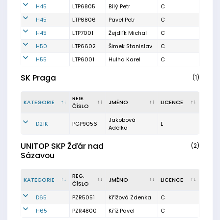
H45
LTP6805
Bílý Petr
C
H45
LTP6806
Pavel Petr
C
H45
LTP7001
Žejdlík Michal
C
H50
LTP6602
Šimek Stanislav
C
H55
LTP6001
Hulha Karel
C
SK Praga
(1)
REG.
KATEGORIE
JMÉNO
LICENCE
ČÍSLO
Jakobová
D21K
PGP9056
E
Adélka
UNITOP SKP Žďár nad
(2)
Sázavou
REG.
KATEGORIE
JMÉNO
LICENCE
ČÍSLO
D65
PZR5051
Křížová Zdenka
C
H65
PZR4800
Kříž Pavel
C