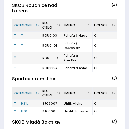
SKOB Roudnice nad
(4)
Labem
REG.
KATEGORIE
JMÉNO
LICENCE
ČÍSLO
T
ROU0103
Pohořalý Hugo
C
Pohořalý
T
ROU6401
C
Dobroslav
Pohořalá
T
ROU6850
C
Karolína
T
ROU9954
Pohořalá Anna
C
Sportcentrum Jičín
(2)
REG.
KATEGORIE
JMÉNO
LICENCE
ČÍSLO
H21L
SJC8007
Uhlík Michal
C
H70
SJC3601
Havlík Jaroslav
C
SKOB Mladá Boleslav
(3)