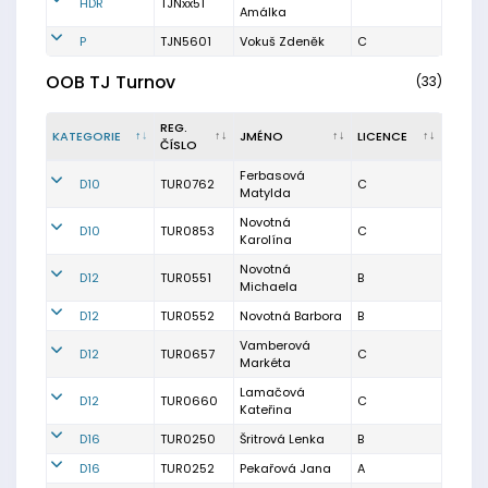
HDR
TJNxx51
Amálka
P
TJN5601
Vokuš Zdeněk
C
OOB TJ Turnov
(33)
REG.
KATEGORIE
JMÉNO
LICENCE
ČÍSLO
Ferbasová
D10
TUR0762
C
Matylda
Novotná
D10
TUR0853
C
Karolína
Novotná
D12
TUR0551
B
Michaela
D12
TUR0552
Novotná Barbora
B
Vamberová
D12
TUR0657
C
Markéta
Lamačová
D12
TUR0660
C
Kateřina
D16
TUR0250
Šritrová Lenka
B
D16
TUR0252
Pekařová Jana
A