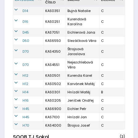
ČÍSLO
D14
KAS0351
Bujná Natalie
C
Kurendová
D16
KAS0251
C
Karolína
D45
KAS7051
Eichlerová Jana
C
D50
KAS6550
Slezáčková Věra
C
Štrojsová
D70
KAS4350
C
Jaroslava
Nejezchlebová
D70
KAS4551
C
Věra
H12
KAS0501
Kurenda Karel
C
H12
KAS0502
Karvánek Matěj
C
H14
KAS0301
Hnízdil Matěj
B
H16
KAS0205
Jeníček Ondřej
C
H45
KAS6900
Eichler Petr
C
H45
KAS7100
Hnízdil Jan
C
H70
KAS4000
Štrojsa Josef
C
SOOB TJ Sokol
(3)